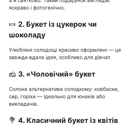
а й святково. Такий подарунок виглядає
яскраво і фотогенічно.
🍬
2. Букет із цукерок чи
шоколаду
Улюблені солодощі красиво оформлені — це
завжди вдала ідея, особливо для дівчат.
🧀
3. «Чоловічий» букет
Солона альтернатива солодкому: ковбаски,
сир, горіхи — ідеально для юнаків або
викладачів.
💐
4. Класичний букет із квітів