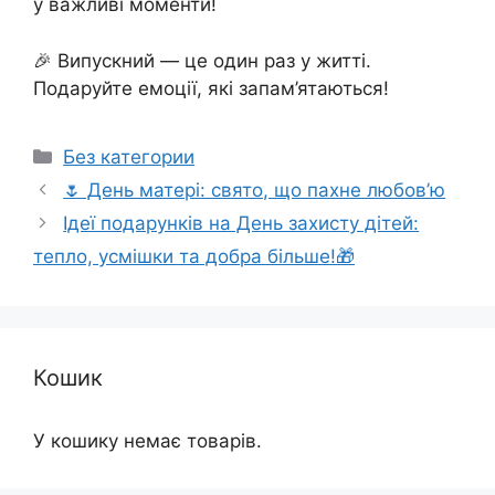
у важливі моменти!
🎉 Випускний — це один раз у житті.
Подаруйте емоції, які запам’ятаються!
Категорії
Без категории
🌷 День матері: свято, що пахне любов’ю
Ідеї подарунків на День захисту дітей:
тепло, усмішки та добра більше!🎁
Кошик
У кошику немає товарів.