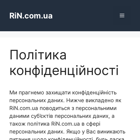
Перейти
до
RiN.com.ua
Меню
вмісту
Політика
конфіденційності
Ми прагнемо захищати конфіденційність
персональних даних. Нижче викладено як
RiN.com.ua поводиться з персональними
даними суб’єктів персональних даних, а
також політика RiN.com.ua в сфері
персональних даних. Якщо у Вас виникають
питання щодо конфіденційності, будь ласка,