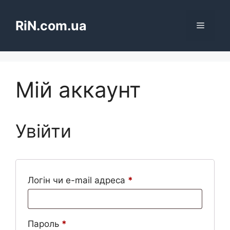
Перейти
до
RiN.com.ua
Меню
вмісту
Мій аккаунт
Увійти
Обов’язкове
Логін чи e-mail адреса
*
Обов’язкове
Пароль
*