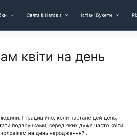
бки
Свята & Нагоди
Їстівні Букети
Рі
ам квіти на день
юдини. І традиційно, коли настане цей день,
тати подарунками, серед яких дуже часто квіти.
и чоловікам на день народження?”.