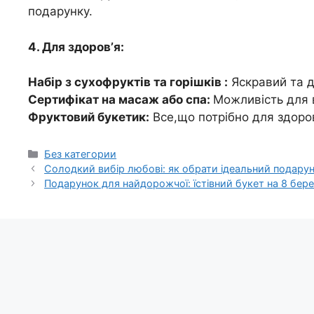
подарунку.
4. Для здоровʼя:
Набір з сухофруктів та горішків :
Яскравий та д
Сертифікат на масаж або спа:
Можливість для в
Фруктовий букетик:
Все,що потрібно для здоро
Категорії
Без категории
Солодкий вибір любові: як обрати ідеальний подарун
Подарунок для найдорожчої: їстівний букет на 8 бер