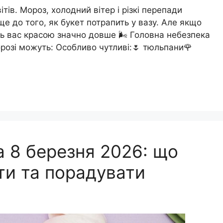
ів. Мороз, холодний вітер і різкі перепади
 до того, як букет потрапить у вазу. Але якщо
ь вас красою значно довше 🌬️ Головна небезпека
розі можуть: Особливо чутливі:🌷 тюльпани🌹
а 8 березня 2026: що
ти та порадувати