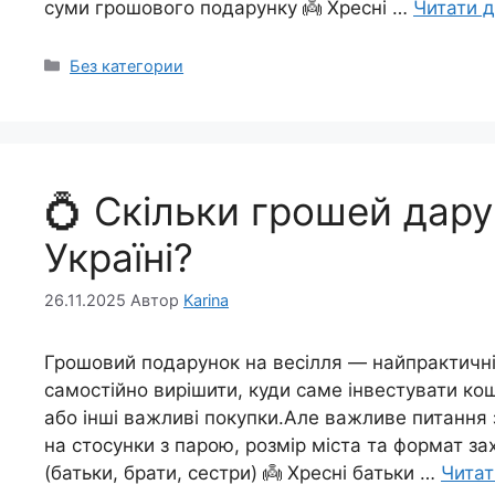
суми грошового подарунку 👼 Хресні …
Читати д
Категорії
Без категории
💍 Скільки грошей дару
Україні?
26.11.2025
Автор
Karina
Грошовий подарунок на весілля — найпрактичні
самостійно вирішити, куди саме інвестувати ко
або інші важливі покупки.Але важливе питання
на стосунки з парою, розмір міста та формат зах
(батьки, брати, сестри) 👼 Хресні батьки …
Читат