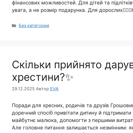
фінансових можливостей. Для дітей та підліткі
увага, а не розмір подарунка. Для дорослих👩‍❤️‍
Категорії
Без категории
Скільки прийнято дару
хрестини?✨
29.12.2025
Автор
EVA
Поради для хресних, родичів та друзів Грошов
доречний спосіб привітати дитину й підтримати 
майбутнє малюка, допомогти з першими витрат
Але головне питання залишається незмінним: я