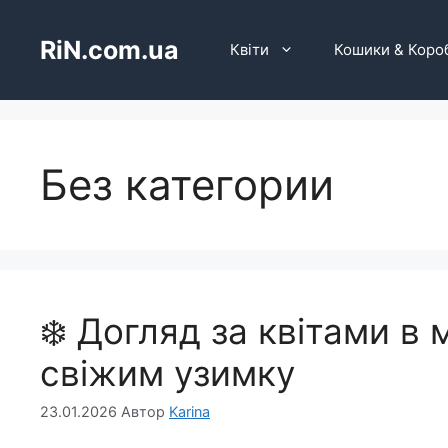
Перейти
до
RiN.com.ua
Квіти
Кошики & Коро
вмісту
Без категории
❄️ Догляд за квітами в 
свіжим узимку
23.01.2026
Автор
Karina