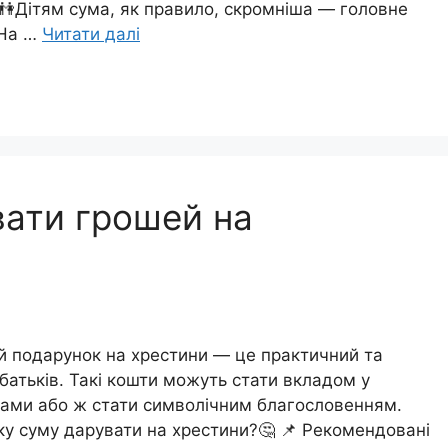
в👫Дітям сума, як правило, скромніша — головне
👨На …
Читати далі
вати грошей на
ий подарунок на хрестини — це практичний та
батьків. Такі кошти можуть стати вкладом у
ами або ж стати символічним благословенням.
ку суму дарувати на хрестини?🤔 📌 Рекомендовані