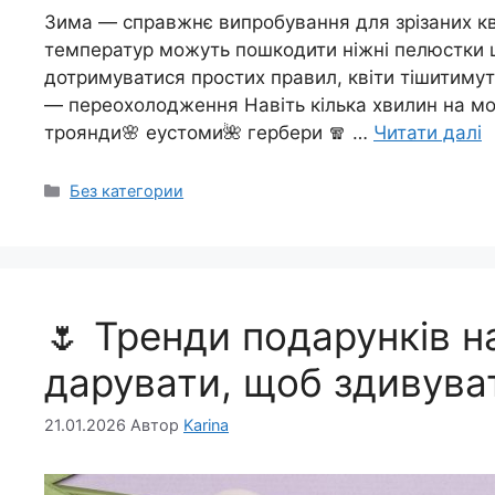
Зима — справжнє випробування для зрізаних квіт
температур можуть пошкодити ніжні пелюстки ще
дотримуватися простих правил, квіти тішитимут
— переохолодження Навіть кілька хвилин на мо
троянди🌸 еустоми🌺 гербери 🧣 …
Читати далі
Категорії
Без категории
🌷 Тренди подарунків н
дарувати, щоб здивува
21.01.2026
Автор
Karina