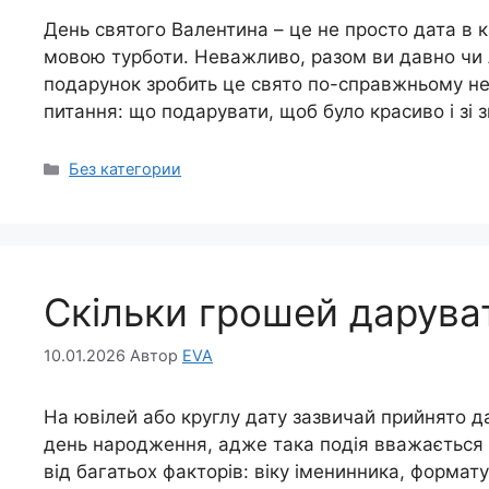
День святого Валентина – це не просто дата в 
мовою турботи. Неважливо, разом ви давно чи
подарунок зробить це свято по-справжньому не
питання: що подарувати, щоб було красиво і зі з
Категорії
Без категории
Скільки грошей дарува
10.01.2026
Автор
EVA
На ювілей або круглу дату зазвичай прийнято д
день народження, адже така подія вважається
від багатьох факторів: віку іменинника, формат