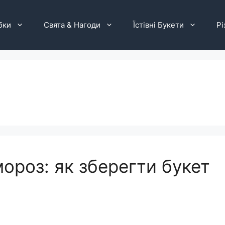
бки
Свята & Нагоди
Їстівні Букети
Рі
мороз: як зберегти букет