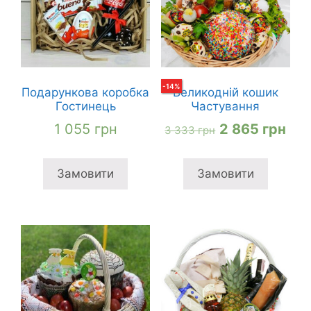
-
14
%
Подарункова коробка
Великодній кошик
Гостинець
Частування
Оригінальна
Пот
1 055
грн
2 865
грн
3 333
грн
ціна:
цін
3
2
Замовити
Замовити
333 грн
865