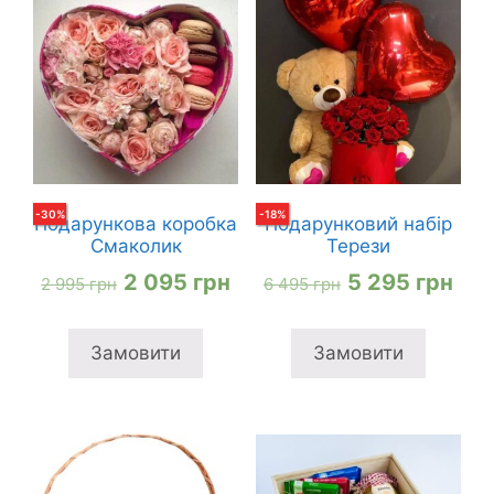
-
30
%
-
18
%
Подарункова коробка
Подарунковий набір
Смаколик
Терези
Оригінальна
Поточна
Оригінальна
Пот
2 095
грн
5 295
грн
2 995
грн
6 495
грн
ціна:
ціна:
ціна:
ціна
2
2
6
5
Замовити
Замовити
995 грн
095 грн
495 грн
295