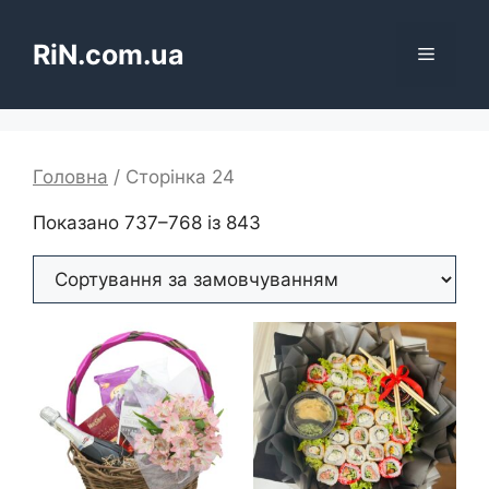
Перейти
до
RiN.com.ua
Меню
вмісту
Головна
/ Сторінка 24
Показано 737–768 із 843