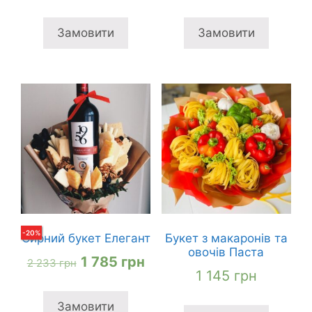
ціна:
ціна:
ціна:
ціна
2
1
2
1
Замовити
Замовити
345 грн
795 грн
305 грн
885
-
20
%
Сирний букет Елегант
Букет з макаронів та
овочів Паста
Оригінальна
Поточна
1 785
грн
2 233
грн
1 145
грн
ціна:
ціна:
2
1
Замовити