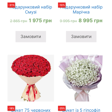
-
31
%
-
10
%
Подарунковий набір
Подарунковий набір
Смузі
Марічка
Оригінальна
Поточна
Оригінальна
Пот
1 975
грн
8 995
грн
2 865
грн
9 995
грн
ціна:
ціна:
ціна:
ціна
2
1
9
8
Замовити
Замовити
865 грн
975 грн
995 грн
995
-
18
%
-
25
%
Букет 75 червоних
Букет із 5 гіпсофіл