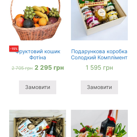
-
15
%
Фруктовий кошик
Подарункова коробка
Фотіна
Солодкий Комплімент
Оригінальна
Поточна
2 295
грн
1 595
грн
2 705
грн
ціна:
ціна:
2
2
Замовити
Замовити
705 грн
295 грн