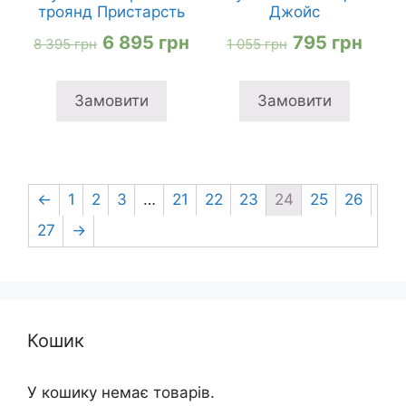
троянд Пристарсть
Джойс
Оригінальна
Поточна
Оригінальна
Пото
6 895
грн
795
грн
8 395
грн
1 055
грн
ціна:
ціна:
ціна:
ціна:
8
6
1
795 
Замовити
Замовити
395 грн
895 грн
055 грн
←
1
2
3
…
21
22
23
24
25
26
27
→
Кошик
У кошику немає товарів.