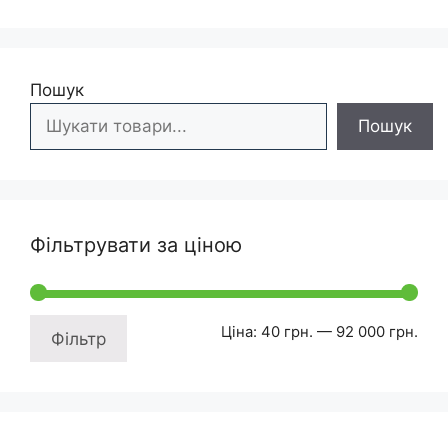
Пошук
Пошук
Фільтрувати за ціною
Мін
Най
Ціна:
40 грн.
—
92 000 грн.
Фільтр
ціна
ціна