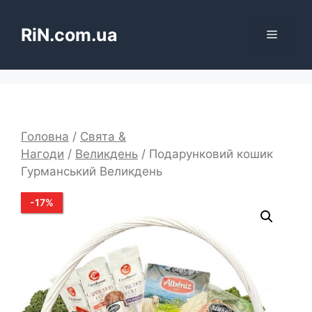
Перейти
до
RiN.com.ua
Меню
вмісту
Головна
/
Свята &
Нагоди
/
Великдень
/ Подарунковий кошик
Гурманський Великдень
-
17
%