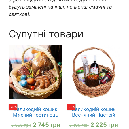
будуть замінені на інші, не менш смачні та
святкові.
Супутні товари
-
23
%
-
30
%
Великодній кошик
Великодній кошик
М’ясний гостинець
Весняний Настрій
Оригінальна
Поточна
Оригінальна
Пот
2 745
грн
2 225
грн
3 565
грн
3 195
грн