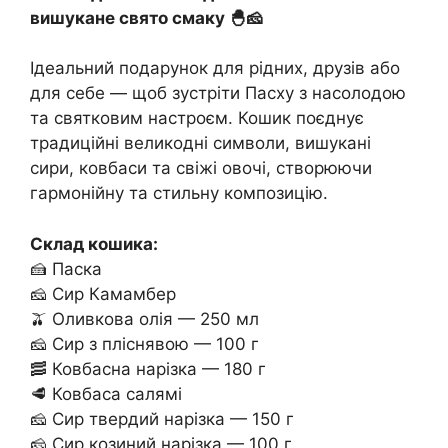
вишукане свято смаку 🐣🧀
Ідеальний подарунок для рідних, друзів або
для себе — щоб зустріти Пасху з насолодою
та святковим настроєм. Кошик поєднує
традиційні великодні символи, вишукані
сири, ковбаси та свіжі овочі, створюючи
гармонійну та стильну композицію.
Склад кошика:
🍰 Паска
🧀 Сир Камамбер
🫒 Оливкова олія — 250 мл
🧀 Сир з пліснявою — 100 г
🥓 Ковбасна нарізка — 180 г
🥩 Ковбаса салямі
🧀 Сир твердий нарізка — 150 г
🧀 Сир козиний нарізка — 100 г