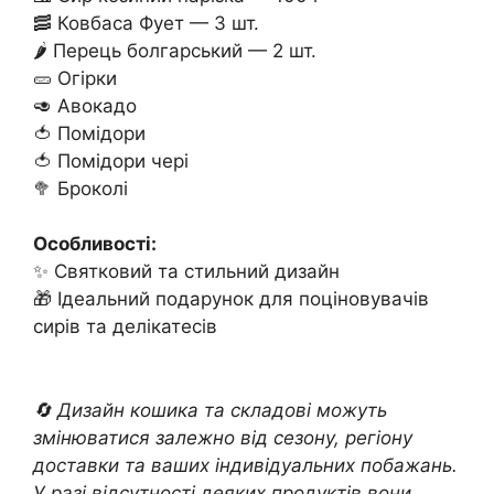
🥓 Ковбаса Фует — 3 шт.
🌶 Перець болгарський — 2 шт.
🥒 Огірки
🥑 Авокадо
🍅 Помідори
🍅 Помідори чері
🥦 Броколі
Особливості:
✨ Святковий та стильний дизайн
🎁 Ідеальний подарунок для поціновувачів
сирів та делікатесів
🔄 Дизайн кошика та складові можуть
змінюватися залежно від сезону, регіону
доставки та ваших індивідуальних побажань.
У разі відсутності деяких продуктів вони