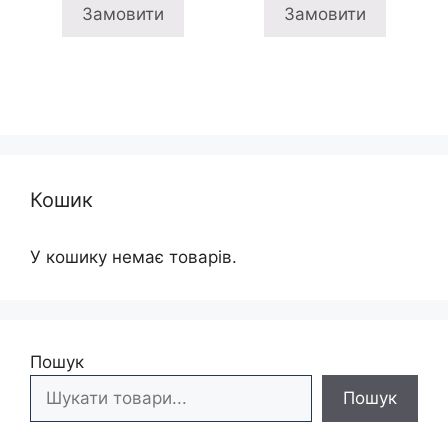
2
1
3
2
Замовити
Замовити
675 грн
995 грн
095 грн
395
Кошик
У кошику немає товарів.
Пошук
Пошук