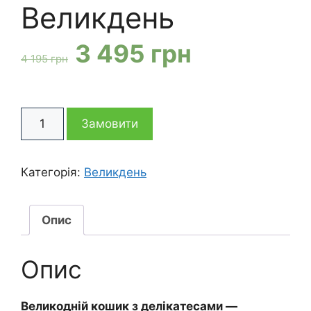
Великдень
Оригінальна
Поточна
3 495
грн
4 195
грн
ціна:
ціна:
Подарунковий
4
3
Замовити
кошик
Гурманський
195 грн
495 грн
Великдень
Категорія:
Великдень
кількість
Опис
Опис
Великодній кошик з делікатесами —