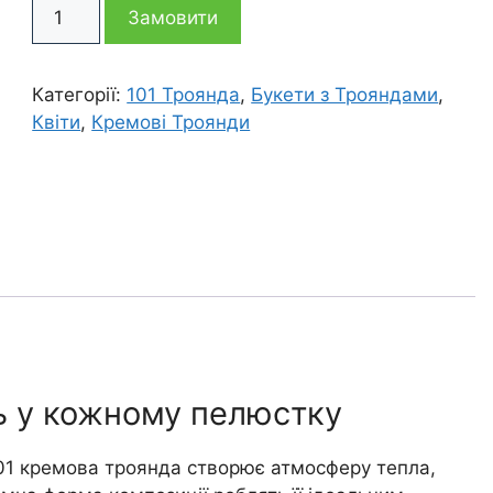
101
9
7
Замовити
кремова
троянда
595 грн
995 грн
Мері
Категорії:
101 Троянда
,
Букети з Трояндами
,
кількість
Квіти
,
Кремові Троянди
ь у кожному пелюстку
101 кремова троянда створює атмосферу тепла,