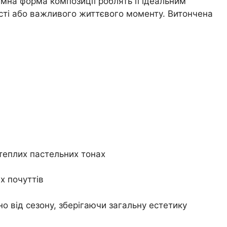
б’ємна форма композиції роблять її ідеальним
ості або важливого життєвого моменту. Витончена
теплих пастельних тонах
х почуттів
о від сезону, зберігаючи загальну естетику