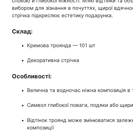
спокою й глибокої ніжності. М’які відтінки та о
вибором для зізнання в почуттях, щирої вдячн
стрічка підкреслює естетику подарунка.
Склад:
Кремова троянда — 101 шт
Декоративна стрічка
Особливості:
Велична та водночас ніжна композиція в 
Символ глибокої поваги, подяки або щири
Відтінок троянд може змінюватися залежн
композиції