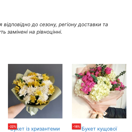
я відповідно до сезону, регіону доставки та
ь замінені на рівноцінні.
-
22
%
-
18
%
Букет із хризантеми
Букет кущової