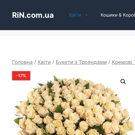
Перейти
до
RiN.com.ua
Квіти
Кошики & Коро
вмісту
Головна
/
Квіти
/
Букети з Трояндами
/
Кремові 
-
17
%