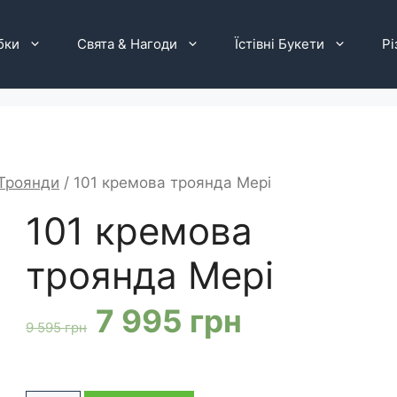
бки
Свята & Нагоди
Їстівні Букети
Рі
Троянди
/ 101 кремова троянда Мері
101 кремова
троянда Мері
Оригінальна
Поточна
7 995
грн
9 595
грн
ціна:
ціна: