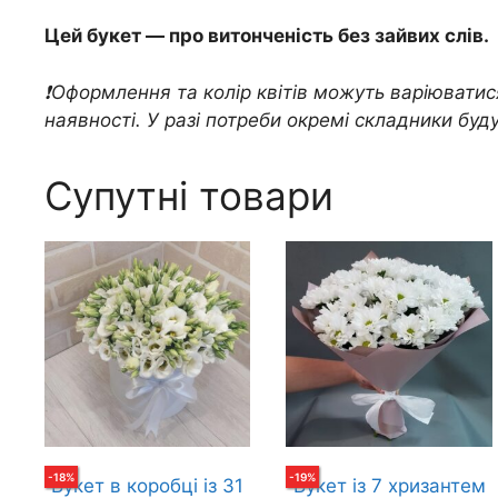
Цей букет — про витонченість без зайвих слів.
❗️Оформлення та колір квітів можуть варіюватис
наявності. У разі потреби окремі складники будут
Супутні товари
-
18
%
-
19
%
Букет в коробці із 31
Букет із 7 хризантем