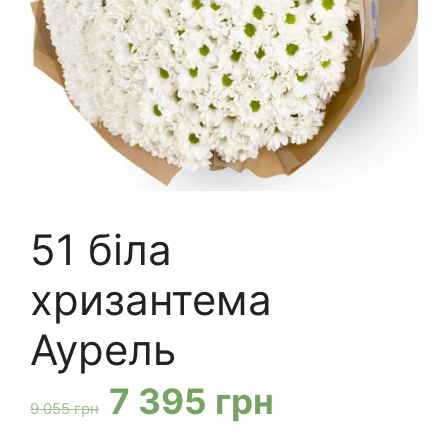
51 біла
хризантема
Аурель
Оригінальна
Поточна
7 395
грн
9 055
грн