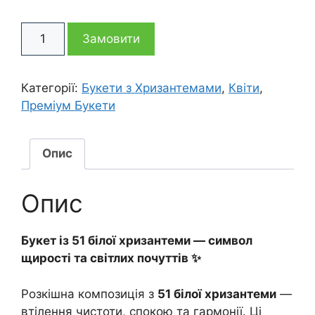
ціна:
ціна:
51
9
7
Замовити
біла
хризантема
055 грн
395 грн
Аурель
Категорії:
Букети з Хризантемами
,
Квіти
,
кількість
Преміум Букети
Опис
Опис
Букет із 51 білої хризантеми — символ
щирості та світлих почуттів ✨
Розкішна композиція з
51 білої хризантеми
—
втілення чистоти, спокою та гармонії. Ці