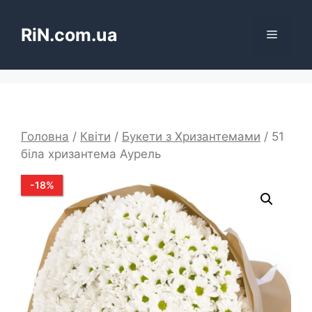
Перейти
до
RiN.com.ua
Меню
вмісту
Головна
/
Квіти
/
Букети з Хризантемами
/ 51
біла хризантема Аурель
-
18
%