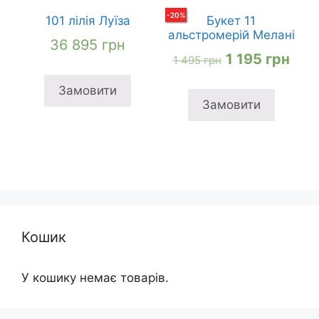
-
20
%
101 лілія Луїза
Букет 11
альстромерій Мелані
36 895
грн
Оригінальна
Пот
1 195
грн
1 495
грн
ціна:
ціна
Замовити
1
1
Замовити
495 грн
195 
Кошик
У кошику немає товарів.