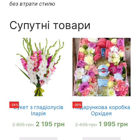
без втрати стилю
Супутні товари
-
24
%
-
20
%
Букет з гладіолусів
Подарункова коробка
Іларія
Орхідея
Оригінальна
Поточна
Оригінальна
Пот
2 195
грн
1 995
грн
2 895
грн
2 495
грн
ціна:
ціна:
ціна:
ціна