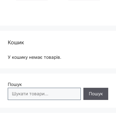
995 грн
495 грн
995 грн
985
Кошик
У кошику немає товарів.
Пошук
Пошук