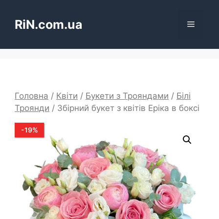
Перейти
до
RiN.com.ua
Меню
вмісту
Головна
/
Квіти
/
Букети з Трояндами
/
Білі
Троянди
/ Збірний букет з квітів Еріка в боксі
-
19
%