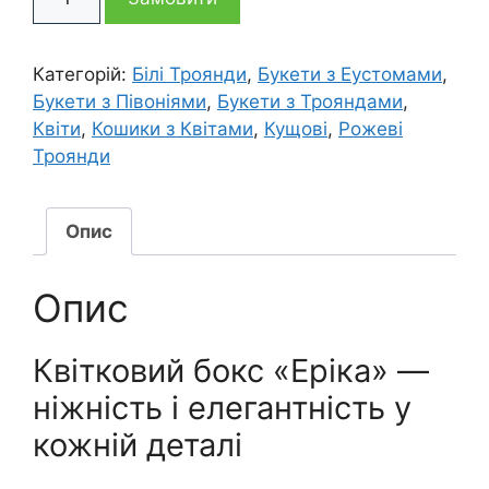
букет
з
295 грн
485 грн
квітів
Категорій:
Білі Троянди
,
Букети з Еустомами
,
Еріка
Букети з Півоніями
,
Букети з Трояндами
,
в
Квіти
,
Кошики з Квітами
,
Кущові
,
Рожеві
боксі
Троянди
кількість
Опис
Опис
Квітковий бокс «Еріка» —
ніжність і елегантність у
кожній деталі