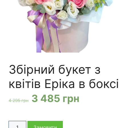
Збірний букет з
квітів Еріка в боксі
Оригінальна
Поточна
3 485
грн
4 295
грн
ціна:
ціна:
Збірний
4
3
Замовити