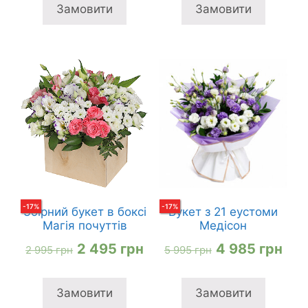
2
2
2
1
Замовити
Замовити
895 грн
195 грн
495 грн
995
-
17
%
-
17
%
Збірний букет в боксі
Букет з 21 еустоми
Магія почуттів
Медісон
Оригінальна
Поточна
Оригінальна
Пот
2 495
грн
4 985
грн
2 995
грн
5 995
грн
ціна:
ціна:
ціна:
ціна
2
2
5
4
Замовити
Замовити