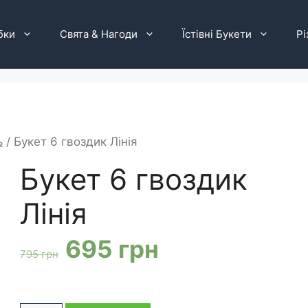
бки
Свята & Нагоди
Їстівні Букети
Рі
ь
/ Букет 6 гвоздик Лінія
Букет 6 гвоздик
Лінія
Оригінальна
Поточна
695
грн
795
грн
ціна:
ціна: