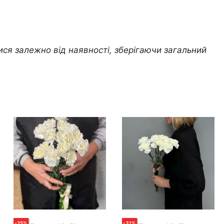
ися залежно від наявності, зберігаючи загальний
-
25
%
-
31
%