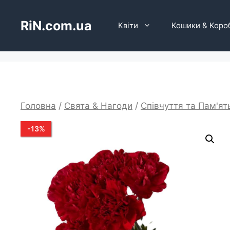
Перейти
до
RiN.com.ua
Квіти
Кошики & Коро
вмісту
Головна
/
Свята & Нагоди
/
Співчуття та Пам'ят
-
13
%