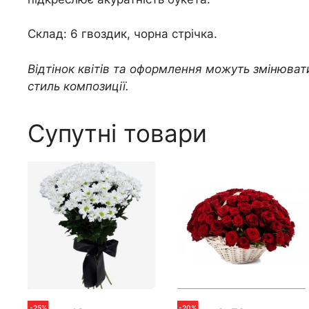
Склад: 6 гвоздик, чорна стрічка.
Відтінок квітів та оформлення можуть змінюват
стиль композиції.
Супутні товари
-
25
%
-
20
%