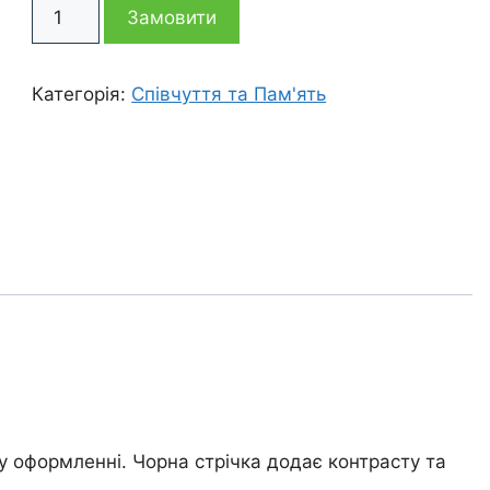
Букет
795 грн
695 грн
Замовити
6
гвоздик
Лінія
Категорія:
Співчуття та Пам'ять
кількість
у оформленні. Чорна стрічка додає контрасту та