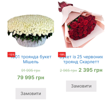
-
13
%
-
19
%
1001 троянда букет
Букет із 25 червоних
Мішель
троянд Скарлетт
Оригінальна
Оригінальна
Пот
2 395
грн
91 995
грн
2 965
грн
ціна:
Поточна
ціна:
ціна
79 995
грн
91
ціна:
2
2
Замовити
995 грн
79
965 грн
395
Замовити
995 грн