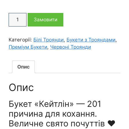
201
Замовити
троянда
букет
Кейтлін
Категорії:
Білі Троянди
,
Букети з Трояндами
,
кількість
Преміум Букети
,
Червоні Троянди
Опис
Опис
Букет «Кейтлін» — 201
причина для кохання.
Величне свято почуттів ❤️