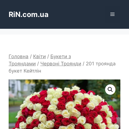
Перейти
до
RiN.com.ua
Меню
вмісту
Головна
/
Квіти
/
Букети з
Трояндами
/
Червоні Троянди
/ 201 троянда
букет Кейтлін