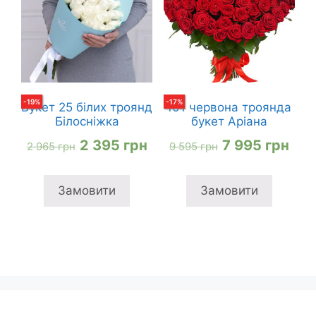
-
19
%
-
17
%
Букет 25 білих троянд
101 червона троянда
Білосніжка
букет Аріана
Оригінальна
Поточна
Оригінальна
Пот
2 395
грн
7 995
грн
2 965
грн
9 595
грн
ціна:
ціна:
ціна:
ціна
2
2
9
7
Замовити
Замовити
965 грн
395 грн
595 грн
995