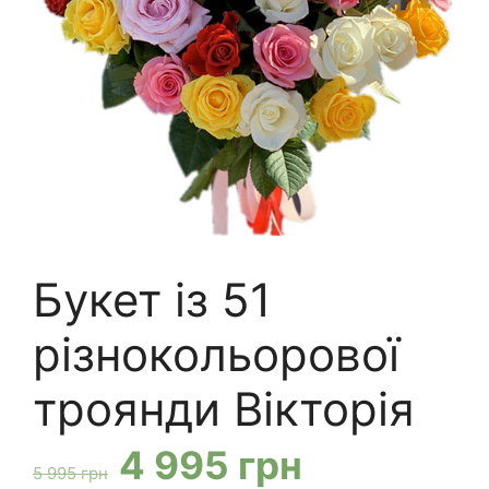
Букет із 51
різнокольорової
троянди Вікторія
Оригінальна
Поточна
4 995
грн
5 995
грн