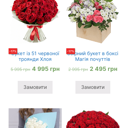
-
17
%
-
17
%
Букет із 51 червоної
Збірний букет в боксі
троянди Хлоя
Магія почуттів
Оригінальна
Поточна
Оригінальна
Пот
4 995
грн
2 495
грн
5 995
грн
2 995
грн
ціна:
ціна:
ціна:
ціна
5
4
2
2
Замовити
Замовити
995 грн
995 грн
995 грн
495