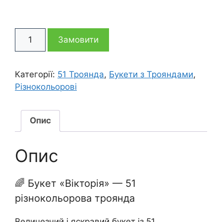
ціна:
ціна:
Букет
5
4
Замовити
із
51
995 грн
995 грн
різнокольорової
Категорії:
51 Троянда
,
Букети з Трояндами
,
троянди
Різнокольорові
Вікторія
кількість
Опис
Опис
🌈 Букет «Вікторія» — 51
різнокольорова троянда
Величезний і яскравий букет із 51