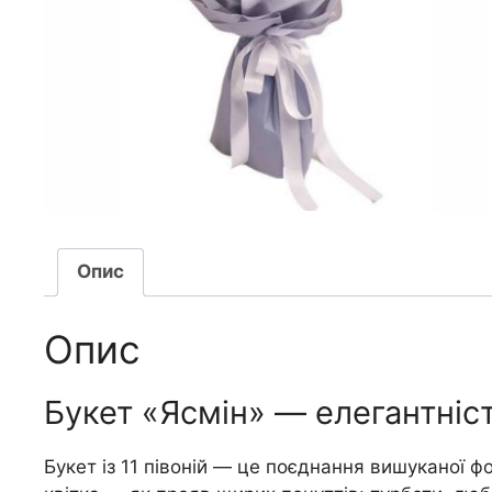
Опис
Опис
Букет «Ясмін» — елегантніс
Букет із 11 півоній — це поєднання вишуканої фо