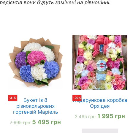
редієнтів вони будуть замінені на рівноцінні.
-
31
%
-
20
%
Букет із 8
Подарункова коробка
різнокольрових
Орхідея
гортензій Маріель
на
оточна
Оригінальн
По
1 995
грн
2 495
грн
Оригінальна
Поточна
5 495
грн
7 995
грн
іна:
ціна:
ці
ціна:
ціна: