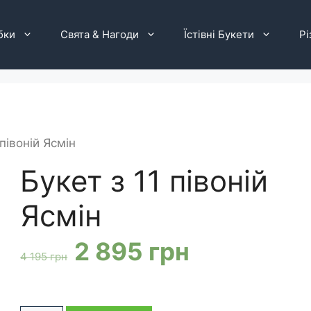
бки
Свята & Нагоди
Їстівні Букети
Рі
 півоній Ясмін
Букет з 11 півоній
Ясмін
Оригінальна
Поточна
2 895
грн
4 195
грн
ціна:
ціна: