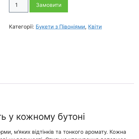
Букет
4
2
Замовити
з
11
195 грн
895 грн
півоній
Категорії:
Букети з Півоніями
,
Квіти
Ясмін
кількість
ть у кожному бутоні
рми, м’яких відтінків та тонкого аромату. Кожна