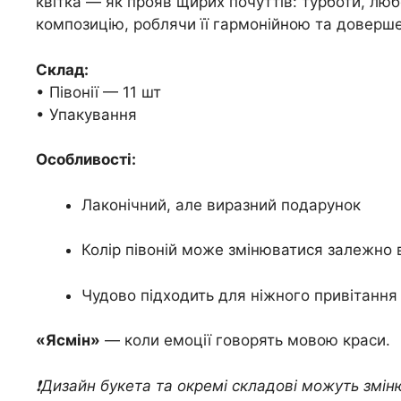
квітка — як прояв щирих почуттів: турботи, лю
композицію, роблячи її гармонійною та доверш
Склад:
• Півонії — 11 шт
• Упакування
Особливості:
Лаконічний, але виразний подарунок
Колір півоній може змінюватися залежно 
Чудово підходить для ніжного привітання
«Ясмін»
— коли емоції говорять мовою краси.
❗️Дизайн букета та окремі складові можуть змін