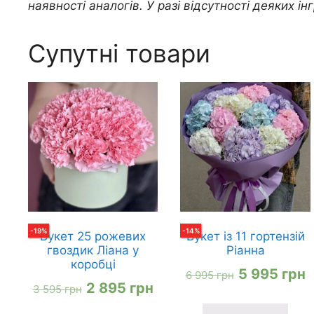
наявності аналогів. У разі відсутності деяких інг
Супутні товари
-
19
%
-
14
%
Букет 25 рожевих
Букет із 11 гортензій
гвоздик Ліана у
Ріанна
коробці
Оригіналь
П
5 995
грн
6 995
грн
Оригінальна
Поточна
2 895
грн
3 595
грн
ціна:
ц
ціна:
ціна: