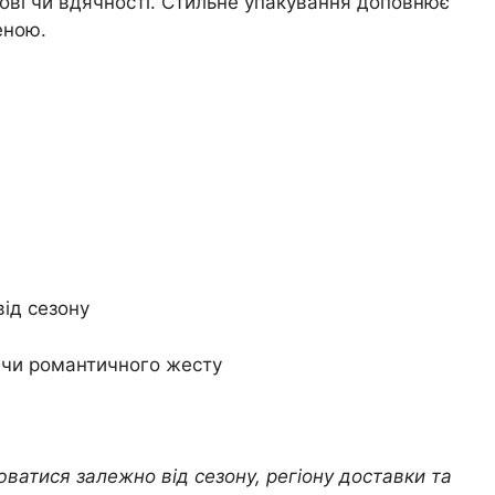
бові чи вдячності. Стильне упакування доповнює
еною.
від сезону
 чи романтичного жесту
юватися залежно від сезону, регіону доставки та