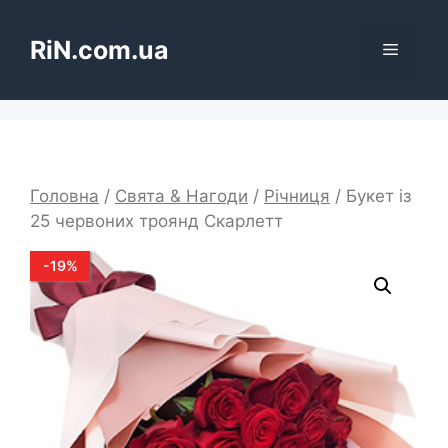
Перейти
до
RiN.com.ua
Меню
вмісту
Головна
/
Свята & Нагоди
/
Річниця
/ Букет із
25 червоних троянд Скарлетт
-
19
%