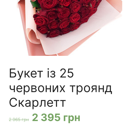
Букет із 25
червоних троянд
Скарлетт
Оригінальна
Поточна
2 395
грн
2 965
грн