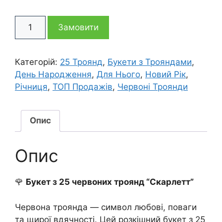
ціна:
ціна:
Букет
2
2
Замовити
із
25
965 грн
395 грн
червоних
Категорій:
25 Троянд
,
Букети з Трояндами
,
троянд
День Народження
,
Для Нього
,
Новий Рік
,
Скарлетт
Річниця
,
ТОП Продажів
,
Червоні Троянди
кількість
Опис
Опис
🌹
Букет з 25 червоних троянд “Скарлетт”
Червона троянда — символ любові, поваги
та щирої вдячності. Цей розкішний букет з 25