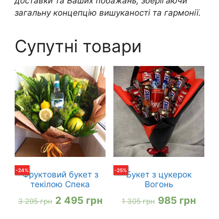
доставки та Ваших побажань, зберігаючи
загальну концепцію вишуканості та гармонії.
Супутні товари
-
24
%
-
25
%
Фруктовий букет з
Букет з цукерок
текілою Спека
Вогонь
Оригінальна
Поточна
Оригінальна
Пото
2 495
грн
985
грн
3 295
грн
1 305
грн
ціна:
ціна:
ціна:
ціна: