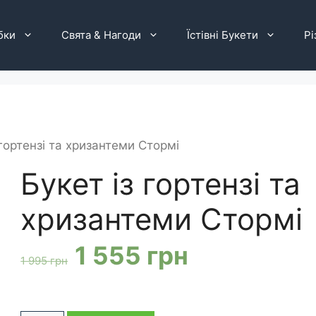
бки
Свята & Нагоди
Їстівні Букети
Рі
 гортензі та хризантеми Стормі
Букет із гортензі та
хризантеми Стормі
Оригінальна
Поточна
1 555
грн
1 995
грн
ціна:
ціна: