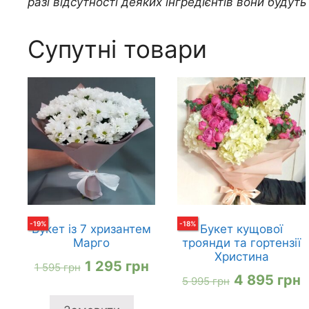
разі відсутності деяких інгредієнтів вони будуть 
Супутні товари
-
19
%
-
18
%
Букет із 7 хризантем
Букет кущової
Марго
троянди та гортензії
Христина
Оригінальна
Поточна
1 295
грн
1 595
грн
Оригіналь
П
4 895
грн
5 995
грн
ціна:
ціна:
ціна:
ц
1
1