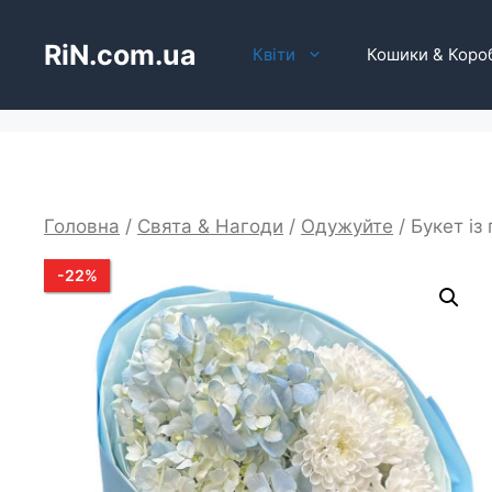
Перейти
до
RiN.com.ua
Квіти
Кошики & Коро
вмісту
Головна
/
Свята & Нагоди
/
Одужуйте
/ Букет із
-
22
%