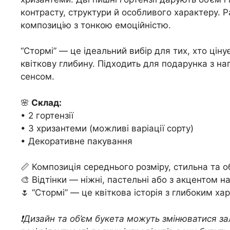
контрасту, структури й особливого характеру. 
композицію з тонкою емоційністю.
“Стормі” — це ідеальний вибір для тих, хто цін
квіткову глибину. Підходить для подарунка з на
сенсом.
🌸
Склад:
• 2 гортензії
• 3 хризантеми (можливі варіації сорту)
• Декоративне пакування
📏 Композиція середнього розміру, стильна та об
🎨 Відтінки — ніжні, пастельні або з акцентом на
🌷 “Стормі” — це квіткова історія з глибоким х
❗️Дизайн та об’єм букета можуть змінюватися за