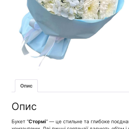
Опис
Опис
Букет “
Стормі
” — це стильне та глибоке поєднан
хризантеми. Дві пишні гортензії дарують об’єм і