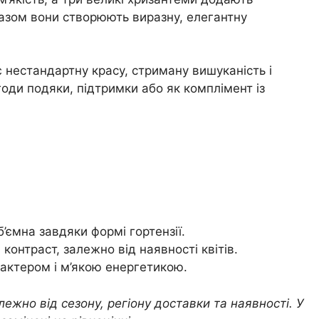
Разом вони створюють виразну, елегантну
ує нестандартну красу, стриману вишуканість і
годи подяки, підтримки або як комплімент із
’ємна завдяки формі гортензії.
 контраст, залежно від наявності квітів.
арактером і м’якою енергетикою.
лежно від сезону, регіону доставки та наявності. У