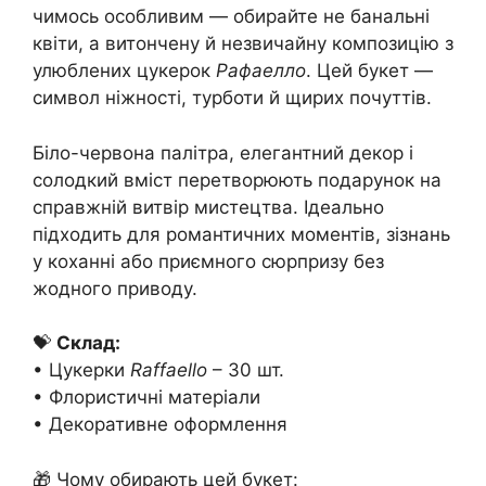
чимось особливим — обирайте не банальні
квіти, а витончену й незвичайну композицію з
улюблених цукерок
Рафаелло
. Цей букет —
символ ніжності, турботи й щирих почуттів.
Біло-червона палітра, елегантний декор і
солодкий вміст перетворюють подарунок на
справжній витвір мистецтва. Ідеально
підходить для романтичних моментів, зізнань
у коханні або приємного сюрпризу без
жодного приводу.
💝
Склад:
• Цукерки
Raffaello
– 30 шт.
• Флористичні матеріали
• Декоративне оформлення
🎁 Чому обирають цей букет: