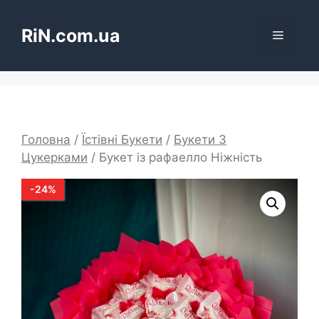
Перейти
до
RiN.com.ua
Меню
вмісту
Головна
/
Їстівні Букети
/
Букети З
Цукерками
/ Букет із рафаелло Ніжність
-
24
%