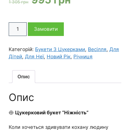
1 305
грн
ціна:
ціна:
Букет
1
995 грн
Замовити
із
рафаелло
305 грн
Ніжність
Категорій:
Букети З Цукерками
,
Весілля
,
Для
кількість
Дітей
,
Для Неї
,
Новий Рік
,
Річниця
Опис
Опис
🍥
Цукерковий букет “Ніжність”
Коли хочеться здивувати кохану людину