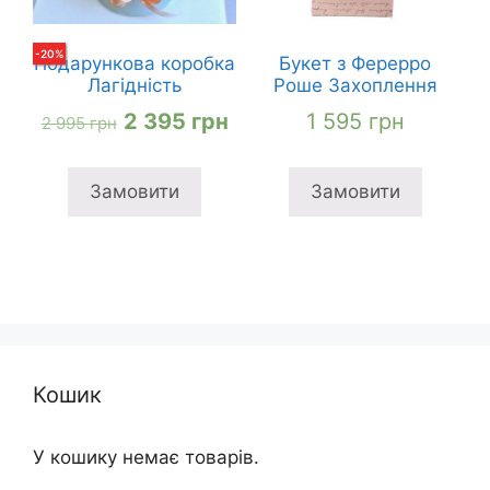
-
20
%
Подарункова коробка
Букет з Ферерро
Лагідність
Роше Захоплення
Оригінальна
Поточна
2 395
грн
1 595
грн
2 995
грн
ціна:
ціна:
2
2
Замовити
Замовити
995 грн
395 грн
Кошик
У кошику немає товарів.