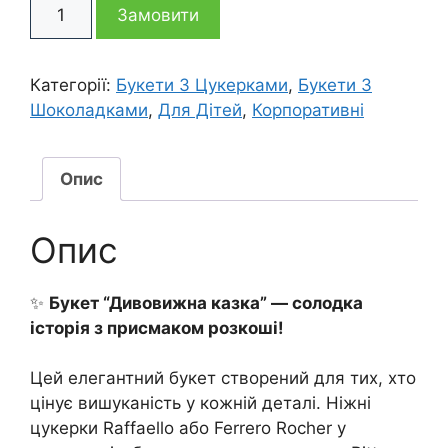
Букет
1
895 грн
Замовити
із
цукерок
255 грн
Дивовижна
Категорії:
Букети З Цукерками
,
Букети З
казка
Шоколадками
,
Для Дітей
,
Корпоративні
кількість
Опис
Опис
✨
Букет “Дивовижна казка” — солодка
історія з присмаком розкоші!
Цей елегантний букет створений для тих, хто
цінує вишуканість у кожній деталі. Ніжні
цукерки Raffaello або Ferrero Rocher у