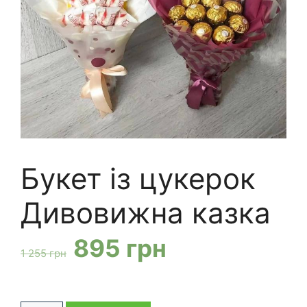
Букет із цукерок
Дивовижна казка
Оригінальна
Поточна
895
грн
1 255
грн
ціна:
ціна: