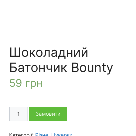
Шоколадний
Батончик Bounty
59
грн
Шоколадний
Замовити
Батончик
Bounty
кількість
Категорії:
Різне
,
Цукерки