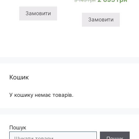
3 145
грн
ціна:
ціна:
ціна:
ціна
705 грн
495 грн
Замовити
3
2
Замовити
145 грн
695
Кошик
У кошику немає товарів.
Пошук
Пошук