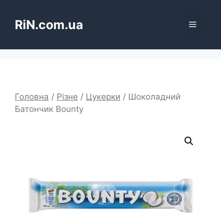
Перейти
до
RiN.com.ua
Меню
вмісту
Головна
/
Різне
/
Цукерки
/ Шоколадний
Батончик Bounty