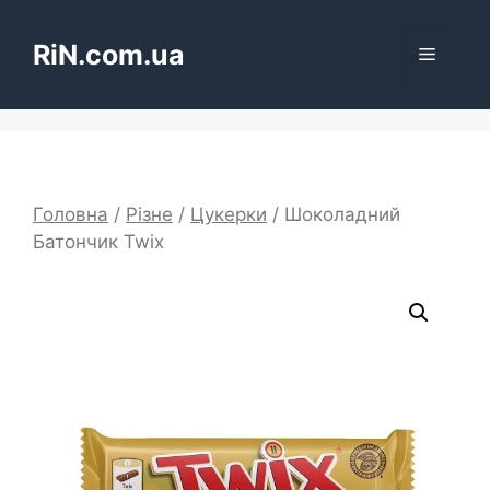
Перейти
до
RiN.com.ua
Меню
вмісту
Головна
/
Різне
/
Цукерки
/ Шоколадний
Батончик Twix