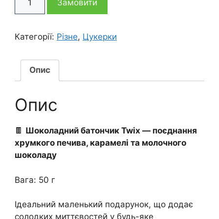
Замовити
Батончик
Twix
кількість
Категорії:
Різне
,
Цукерки
Опис
Опис
🍫
Шоколадний батончик Twix — поєднання
хрумкого печива, карамелі та молочного
шоколаду
Вага: 50 г
Ідеальний маленький подарунок, що додає
солодких миттєвостей у будь-яке