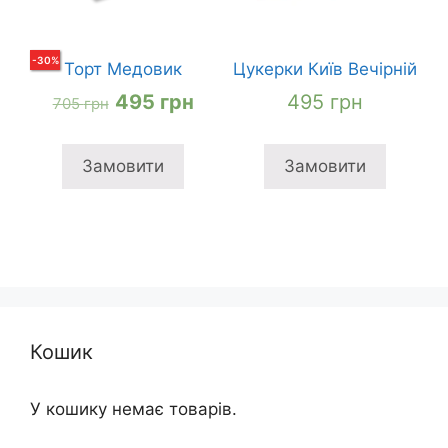
-
30
%
Торт Медовик
Цукерки Київ Вечірній
Оригінальна
Поточна
495
грн
495
грн
705
грн
ціна:
ціна:
705 грн
495 грн
Замовити
Замовити
Кошик
У кошику немає товарів.