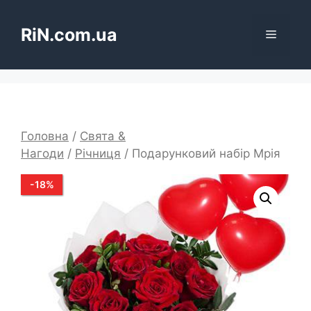
Перейти
до
RiN.com.ua
Меню
вмісту
Головна
/
Свята &
Нагоди
/
Річниця
/ Подарунковий набір Мрія
-
18
%