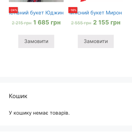
-
24
%
-
16
%
Їстівний букет Юджин
М’ясний букет Мирон
Оригінальна
Поточна
Оригінальна
Пот
1 685
грн
2 155
грн
2 215
грн
2 555
грн
ціна:
ціна:
ціна:
ціна
2
1
2
2
Замовити
Замовити
215 грн
685 грн
555 грн
155
Кошик
У кошику немає товарів.