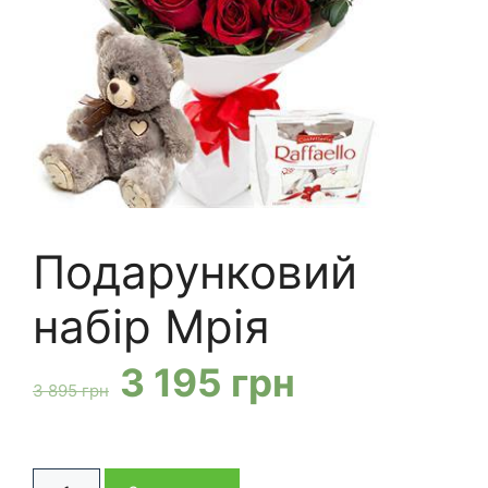
Подарунковий
набір Мрія
Оригінальна
Поточна
3 195
грн
3 895
грн
ціна:
ціна:
Подарунковий