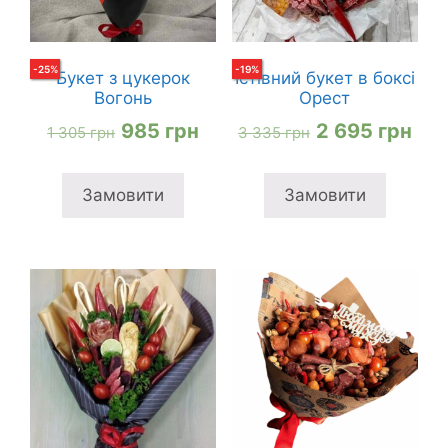
-
25
%
-
19
%
Букет з цукерок
Їстівний букет в боксі
Вогонь
Орест
Оригінальна
Поточна
Оригінальна
Пот
985
грн
2 695
грн
1 305
грн
3 335
грн
ціна:
ціна:
ціна:
цін
1
985 грн
3
2
Замовити
Замовити
305 грн
335 грн
695