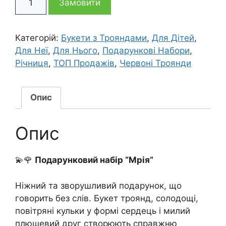
3
3
Замовити
набір
Мрія
895 грн
195 грн
кількість
Категорій:
Букети з Трояндами
,
Для Дітей
,
Для Неї
,
Для Нього
,
Подарункові Набори
,
Річниця
,
ТОП Продажів
,
Червоні Троянди
Опис
Опис
💫🌹
Подарунковий набір “Мрія”
Ніжний та зворушливий подарунок, що
говорить без слів. Букет троянд, солодощі,
повітряні кульки у формі сердець і милий
плюшевий друг створюють справжню