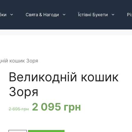
бки
Свята & Нагоди
Їстівні Букети
Рі
ній кошик Зоря
Великодній кошик
Зоря
Оригінальна
Поточна
2 095
грн
2 695
грн
ціна:
ціна: