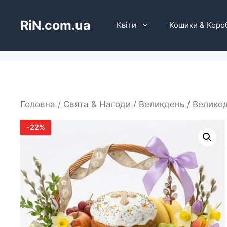
Перейти
до
RiN.com.ua
Квіти
Кошики & Коро
вмісту
Головна
/
Свята & Нагоди
/
Великдень
/ Великод
-
22
%