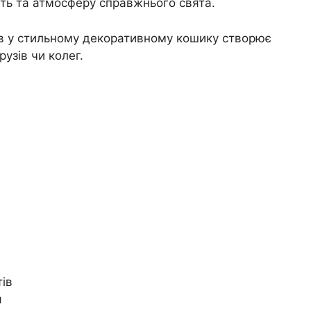
сть та атмосферу справжнього свята.
ів у стильному декоративному кошику створює
узів чи колег.
тів
я