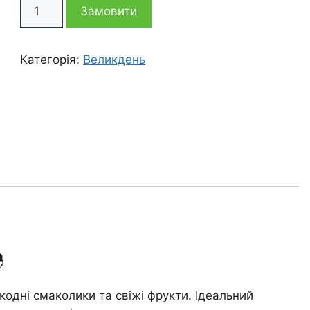
Великодній
2
2
Замовити
кошик
Зоря
695 грн
095 грн
кількість
Категорія:
Великдень

кодні смаколики та свіжі фрукти. Ідеальний