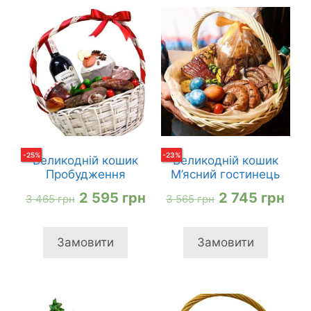
-
25
%
-
23
%
Великодній кошик
Великодній кошик
Пробудження
М’ясний гостинець
Оригінальна
Поточна
Оригінальна
Пот
2 595
грн
2 745
грн
3 465
грн
3 565
грн
ціна:
ціна:
ціна:
ціна
3
2
3
2
Замовити
Замовити
465 грн
595 грн
565 грн
745