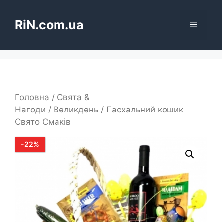
Перейти
до
RiN.com.ua
Меню
вмісту
Головна
/
Свята &
Нагоди
/
Великдень
/ Пасхальний кошик
Свято Смаків
-
22
%