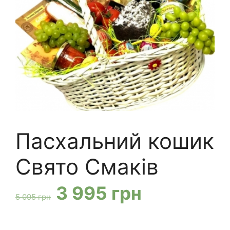
Пасхальний кошик
Свято Смаків
Оригінальна
Поточна
3 995
грн
5 095
грн
ціна:
ціна: