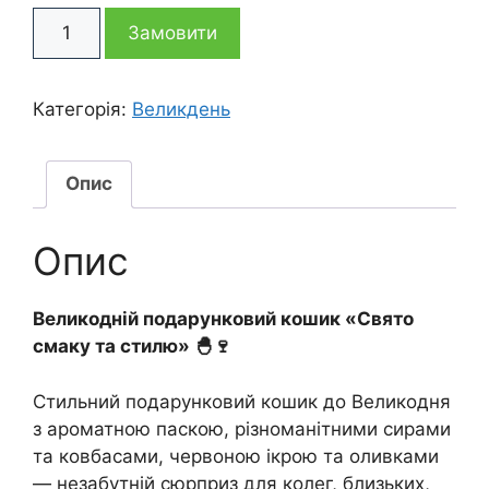
Пасхальний
5
3
Замовити
кошик
Свято
095 грн
995 грн
Смаків
Категорія:
Великдень
кількість
Опис
Опис
Великодній подарунковий кошик «Свято
смаку та стилю» 🐣🍷
Стильний подарунковий кошик до Великодня
з ароматною паскою, різноманітними сирами
та ковбасами, червоною ікрою та оливками
— незабутній сюрприз для колег, близьких,