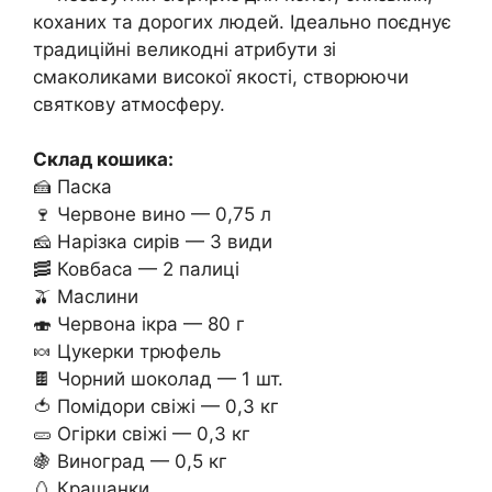
коханих та дорогих людей. Ідеально поєднує
традиційні великодні атрибути зі
смаколиками високої якості, створюючи
святкову атмосферу.
Склад кошика:
🍰 Паска
🍷 Червоне вино — 0,75 л
🧀 Нарізка сирів — 3 види
🥓 Ковбаса — 2 палиці
🫒 Маслини
🍣 Червона ікра — 80 г
🍬 Цукерки трюфель
🍫 Чорний шоколад — 1 шт.
🍅 Помідори свіжі — 0,3 кг
🥒 Огірки свіжі — 0,3 кг
🍇 Виноград — 0,5 кг
🥚 Крашанки