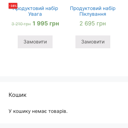
-
38
%
Продуктовий набір
Продуктовий набір
Увага
Піклування
Оригінальна
Поточна
1 995
грн
2 695
грн
3 210
грн
ціна:
ціна:
3
1
Замовити
Замовити
210 грн
995 грн
Кошик
У кошику немає товарів.