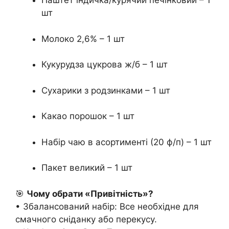
Паштет індичка/курячий печінковий – 1
шт
Молоко 2,6% – 1 шт
Кукурудза цукрова ж/б – 1 шт
Сухарики з родзинками – 1 шт
Какао порошок – 1 шт
Набір чаю в асортименті (20 ф/п) – 1 шт
Пакет великий – 1 шт
🎯
Чому обрати «Привітність»?
• Збалансований набір: Все необхідне для
смачного сніданку або перекусу.