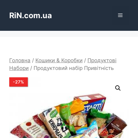
Перейти
до
RiN.com.ua
Меню
вмісту
Головна
/
Кошики & Коробки
/
Продуктові
Набори
/ Продуктовий набір Привітність
-
27
%