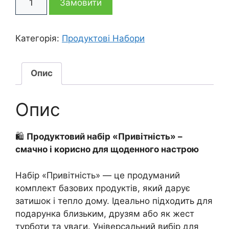
1
1
Замовити
набір
Привітність
645 грн
195 грн
кількість
Категорія:
Продуктові Набори
Опис
Опис
🛍️
Продуктовий набір «Привітність» –
смачно і корисно для щоденного настрою
Набір «Привітність» — це продуманий
комплект базових продуктів, який дарує
затишок і тепло дому. Ідеально підходить для
подарунка близьким, друзям або як жест
турботи та уваги. Універсальний вибір для