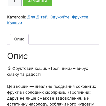
1
1
Замовити
кошик
Тропічний
705 грн
245 грн
кількість
Категорії:
Для Дітей
,
Одужуйте
,
Фруктові
Кошики
Опис
Опис
🥭 Фруктовий кошик «Тропічний» – вибух
смаку та радості
Цей кошик — ідеальне поєднання соковитих
фруктів і солодких сюрпризів. «Тропічний»
дарує не лише смакове задоволення, а й
естетичну насолоду, роблячи його чудовим