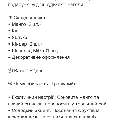
подарунком для будь-якої нагоди.
🌴 Склад кошика:
• Манго (2 шт.)
• Ківі
• Яблука
• Кіндер (2 шт.)
• Шоколад Milka (1 шт.)
• Декоративне оформлення
📦 Вага: 2–2,5 кг
🎯 Чому обирають «Тропічний»:
• Екзотичний настрій: Соковите манго та
ніжний смак ківі переносять у тропічний рай
• Солодкий акцент: Поєднання фруктів із
шоколадними ласощами для справжніх