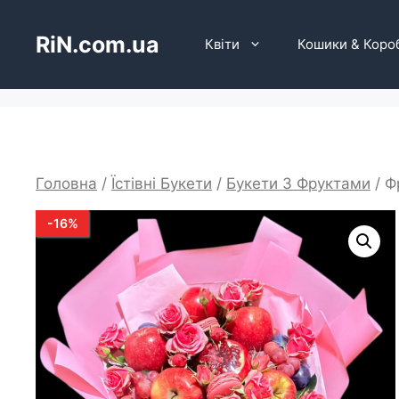
Перейти
до
RiN.com.ua
Квіти
Кошики & Коро
вмісту
Головна
/
Їстівні Букети
/
Букети З Фруктами
/ Ф
-
16
%