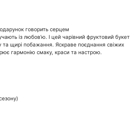
подарунок говорить серцем
чають із любов’ю. І цей чарівний фруктовий букет
ву та щирі побажання. Яскраве поєднання свіжих
ворює гармонію смаку, краси та настрою.
сезону)