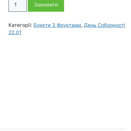
Фруктовий
2
1
Замовити
букет
Люблю
015 грн
695 грн
кількість
Категорії:
Букети З Фруктами
,
День Соборності
22.01