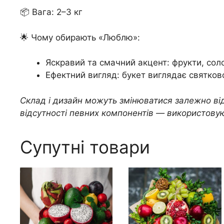
📦 Вага: 2–3 кг
🌟 Чому обирають «Люблю»:
Яскравий та смачний акцент: фрукти, сол
Ефектний вигляд: букет виглядає святков
Склад і дизайн можуть змінюватися залежно від
відсутності певних компонентів — використовуют
Супутні товари