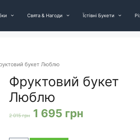
бки
Свята & Нагоди
Їстівні Букети
Рі
руктовий букет Люблю
Фруктовий букет
Люблю
Оригінальна
Поточна
1 695
грн
2 015
грн
ціна:
ціна: