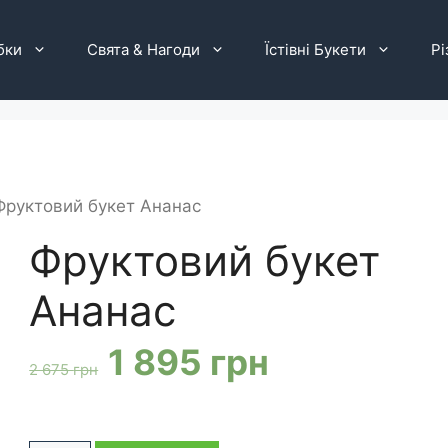
бки
Свята & Нагоди
Їстівні Букети
Рі
Фруктовий букет Ананас
Фруктовий букет
Ананас
Оригінальна
Поточна
1 895
грн
2 675
грн
ціна:
ціна: