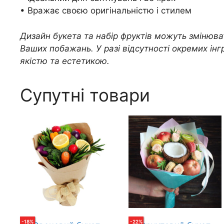
• Вражає своєю оригінальністю і стилем
Дизайн букета та набір фруктів можуть змінюват
Ваших побажань. У разі відсутності окремих інгр
якістю та естетикою.
Супутні товари
-
18
%
-
22
%