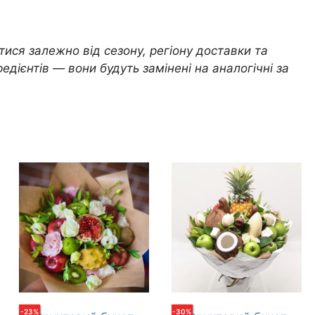
ися залежно від сезону, регіону доставки та
едієнтів — вони будуть замінені на аналогічні за
-
23
%
-
30
%