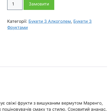
Фруктовий
2
1
Замовити
букет
Ананас
675 грн
895 грн
кількість
Категорії:
Букети З Алкоголем
,
Букети З
Фруктами
нує свіжі фрукти з вишуканим вермутом Маренго,
 поціновувачів смаку та стилю. Соковитий ананас,