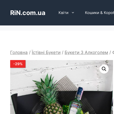
Перейти
до
RiN.com.ua
Квіти
Кошики & Коро
вмісту
Головна
/
Їстівні Букети
/
Букети З Алкоголем
/ 
-
29
%