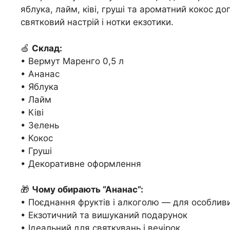
яблука, лайм, ківі, груші та ароматний кокос 
святковий настрій і нотки екзотики.
🍏
Склад:
• Вермут Маренго 0,5 л
• Ананас
• Яблука
• Лайм
• Ківі
• Зелень
• Кокос
• Груші
• Декоративне оформлення
🎁
Чому обирають “Ананас”:
• Поєднання фруктів і алкоголю — для особлив
• Екзотичний та вишуканий подарунок
• Ідеальний для святкувань і вечірок