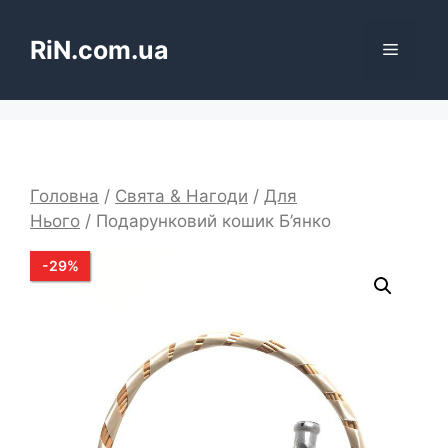
Перейти
до
RiN.com.ua
Меню
вмісту
Головна
/
Свята & Нагоди
/
Для
Нього
/ Подарунковий кошик Б’янко
-
29
%