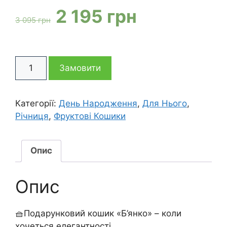
Оригінальна
Поточна
2 195
грн
3 095
грн
ціна:
ціна:
Подарунковий
3
2
Замовити
кошик
Б'янко
095 грн
195 грн
кількість
Категорії:
День Народження
,
Для Нього
,
Річниця
,
Фруктові Кошики
Опис
Опис
🧺Подарунковий кошик «Б’янко» – коли
хочеться елегантності