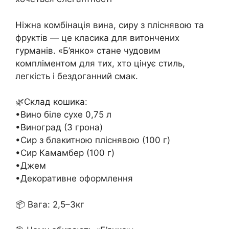
Ніжна комбінація вина, сиру з пліснявою та
фруктів — це класика для витончених
гурманів. «Б’янко» стане чудовим
компліментом для тих, хто цінує стиль,
легкість і бездоганний смак.
🌿Склад кошика:
•Вино біле сухе 0,75 л
•Виноград (3 грона)
•Сир з блакитною пліснявою (100 г)
•Сир Камамбер (100 г)
•Джем
•Декоративне оформлення
📦 Вага: 2,5–3кг