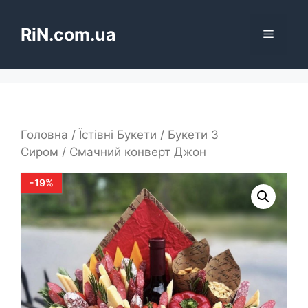
Перейти
до
RiN.com.ua
Меню
вмісту
Головна
/
Їстівні Букети
/
Букети З
Сиром
/ Смачний конверт Джон
-
19
%