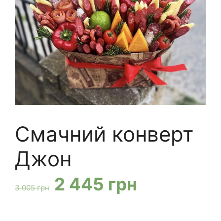
Смачний конверт
Джон
Оригінальна
Поточна
2 445
грн
3 005
грн
ціна:
ціна: