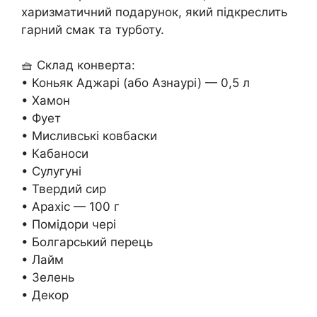
харизматичний подарунок, який підкреслить
гарний смак та турботу.
🧺 Склад конверта:
• Коньяк Аджарі (або Азнаурі) — 0,5 л
• Хамон
• Фует
• Мисливські ковбаски
• Кабаноси
• Сулугуні
• Твердий сир
• Арахіс — 100 г
• Помідори чері
• Болгарський перець
• Лайм
• Зелень
• Декор