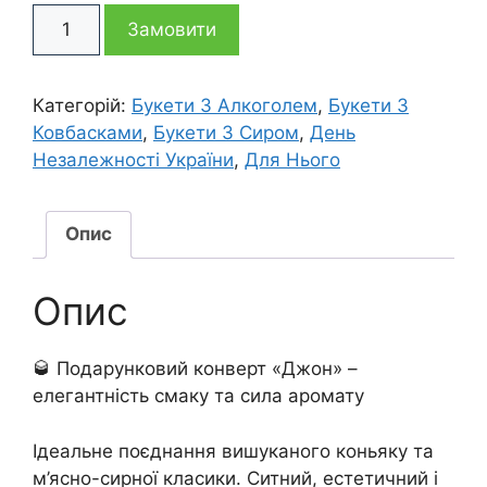
Смачний
3
2
Замовити
конверт
Джон
005 грн
445 грн
кількість
Категорій:
Букети З Алкоголем
,
Букети З
Ковбасками
,
Букети З Сиром
,
День
Незалежності України
,
Для Нього
Опис
Опис
🥃 Подарунковий конверт «Джон» –
елегантність смаку та сила аромату
Ідеальне поєднання вишуканого коньяку та
м’ясно-сирної класики. Ситний, естетичний і