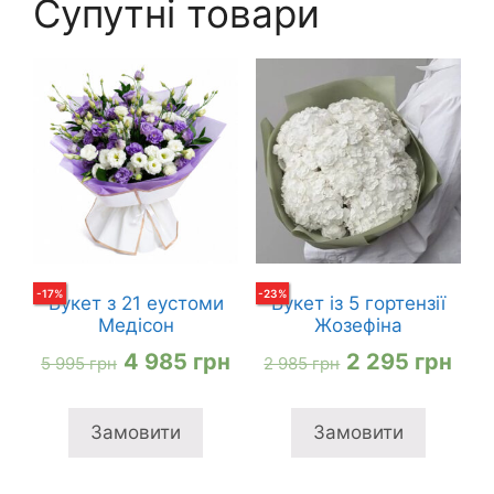
Супутні товари
-
17
%
-
23
%
Букет з 21 еустоми
Букет із 5 гортензії
Медісон
Жозефіна
Оригінальна
Поточна
Оригінальна
Пот
4 985
грн
2 295
грн
5 995
грн
2 985
грн
ціна:
ціна:
ціна:
ціна
5
4
2
2
Замовити
Замовити
995 грн
985 грн
985 грн
295