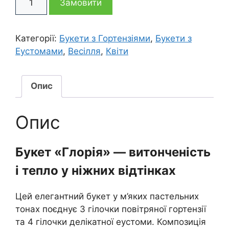
Замовити
з
еустоми
та
Категорії:
Букети з Гортензіями
,
Букети з
гортензії
Еустомами
,
Весілля
,
Квіти
Глорія
кількість
Опис
Опис
Букет «Глорія» — витонченість
і тепло у ніжних відтінках
Цей елегантний букет у м’яких пастельних
тонах поєднує 3 гілочки повітряної гортензії
та 4 гілочки делікатної еустоми. Композиція