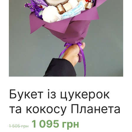
Букет із цукерок
та кокосу Планета
Оригінальна
Поточна
1 095
грн
1 505
грн