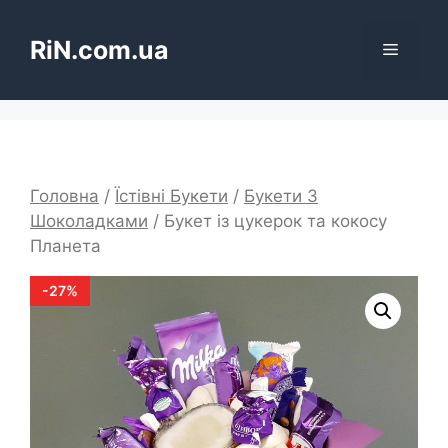
Перейти
до
RiN.com.ua
Меню
вмісту
Головна
/
Їстівні Букети
/
Букети З
Шоколадками
/ Букет із цукерок та кокосу
Планета
-
27
%