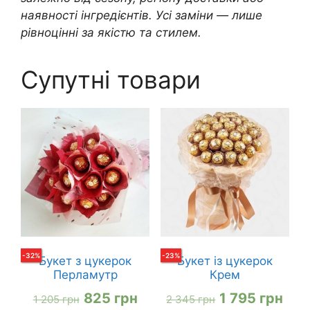
наявності інгредієнтів. Усі заміни — лише
рівноцінні за якістю та стилем.
Супутні товари
-
32
%
-
23
%
Букет з цукерок
Букет із цукерок
Перламутр
Крем
Оригінальна
Поточна
Оригінальна
Пот
825
грн
1 795
грн
1 205
грн
2 345
грн