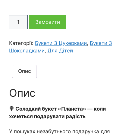
ціна:
ціна:
Букет
1
1
Замовити
із
цукерок
505 грн
095 грн
та
Категорії:
Букети З Цукерками
,
Букети З
кокосу
Шоколадками
,
Для Дітей
Планета
кількість
Опис
Опис
🍭 Солодкий букет «Планета» — коли
хочеться подарувати радість
У пошуках незабутнього подарунка для