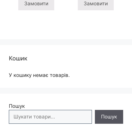
1
895 грн
805 грн
495 
Замовити
Замовити
205 грн
Кошик
У кошику немає товарів.
Пошук
Пошук