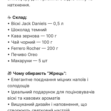
натхнення.
☕
Склад:
• Віскі Jack Daniels — 0,5 л
• Шоколад темний
• Кава зернова — 100 г
• Чай чорний — 100 г
• Ferrero Rocher — 200 г
• Печиво Oreo
• Макаруни — 5 шт
🎁
Чому обирають “Жрець”:
• Елегантне поєднання міцних напоїв і
солодощів
• Ідеальний подарунок для поціновувачів
віскі та кавових ароматів
• Вишуканий дизайн і наповнення, що
створюють святковий настрій