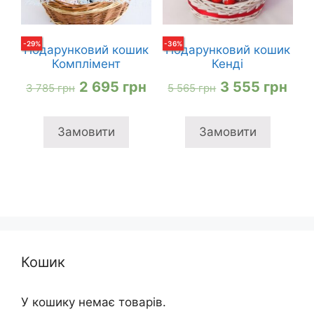
-
29
%
-
36
%
Подарунковий кошик
Подарунковий кошик
Комплімент
Кенді
Оригінальна
Поточна
Оригінальна
Пот
2 695
грн
3 555
грн
3 785
грн
5 565
грн
ціна:
ціна:
ціна:
ціна
3
2
5
3
Замовити
Замовити
785 грн
695 грн
565 грн
555
Кошик
У кошику немає товарів.