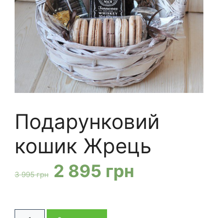
Подарунковий
кошик Жрець
Оригінальна
Поточна
2 895
грн
3 995
грн
ціна:
ціна:
Подарунковий