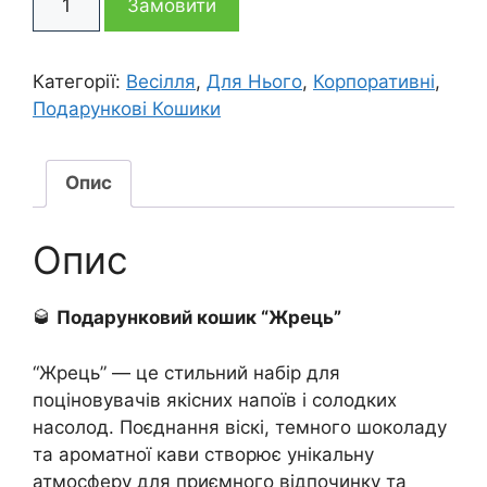
3
2
Замовити
кошик
Жрець
995 грн
895 грн
кількість
Категорії:
Весілля
,
Для Нього
,
Корпоративні
,
Подарункові Кошики
Опис
Опис
🥃
Подарунковий кошик “Жрець”
“Жрець” — це стильний набір для
поціновувачів якісних напоїв і солодких
насолод. Поєднання віскі, темного шоколаду
та ароматної кави створює унікальну
атмосферу для приємного відпочинку та