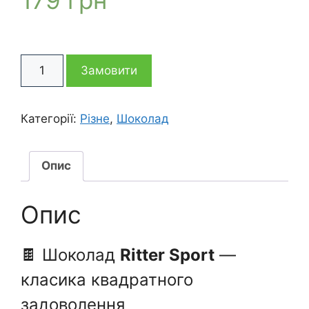
179
грн
Шоколадка
Замовити
Ritter
Sport
кількість
Категорії:
Різне
,
Шоколад
Опис
Опис
🍫 Шоколад
Ritter Sport
—
класика квадратного
задоволення