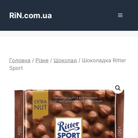
Перейти
до
RiN.com.ua
Меню
вмісту
Головна
/
Різне
/
Шоколад
/ Шоколадка Ritter
Sport