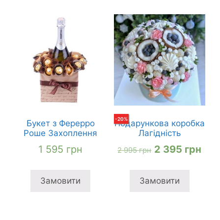
-
20
%
Букет з Ферерро
Подарункова коробка
Роше Захоплення
Лагідність
Оригінальна
Пот
1 595
грн
2 395
грн
2 995
грн
ціна:
ціна
2
2
Замовити
Замовити
995 грн
395