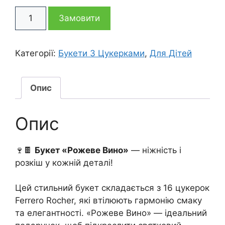
Букет
1
995 грн
Замовити
з
цукерок
405 грн
Рожеве
Категорії:
Букети З Цукерками
,
Для Дітей
Вино
кількість
Опис
Опис
🍷🍫
Букет «Рожеве Вино»
— ніжність і
розкіш у кожній деталі!
Цей стильний букет складається з 16 цукерок
Ferrero Rocher, які втілюють гармонію смаку
та елегантності. «Рожеве Вино» — ідеальний