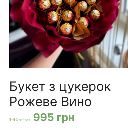
Букет з цукерок
Рожеве Вино
Оригінальна
Поточна
995
грн
1 405
грн
ціна:
ціна: