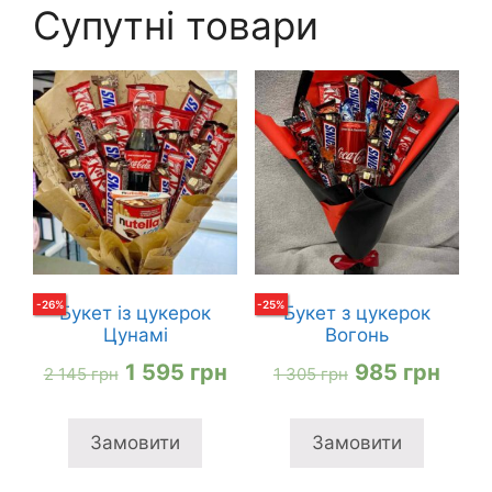
Супутні товари
-
26
%
-
25
%
Букет із цукерок
Букет з цукерок
Цунамі
Вогонь
Оригінальна
Поточна
Оригінальна
Пото
1 595
грн
985
грн
2 145
грн
1 305
грн
ціна:
ціна:
ціна:
ціна:
2
1
1
985 
Замовити
Замовити
145 грн
595 грн
305 грн