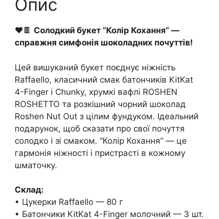
Опис
❤️🍫
Солодкий букет “Колір Кохання” —
справжня симфонія шоколадних почуттів!
Цей вишуканий букет поєднує ніжність
Raffaello, класичний смак батончиків KitKat
4-Finger і Chunky, хрумкі вафлі ROSHEN
ROSHETTO та розкішний чорний шоколад
Roshen Nut Out з цілим фундуком. Ідеальний
подарунок, щоб сказати про свої почуття
солодко і зі смаком. “Колір Кохання” — це
гармонія ніжності і пристрасті в кожному
шматочку.
Склад:
• Цукерки Raffaello — 80 г
• Батончики KitKat 4-Finger молочний — 3 шт.