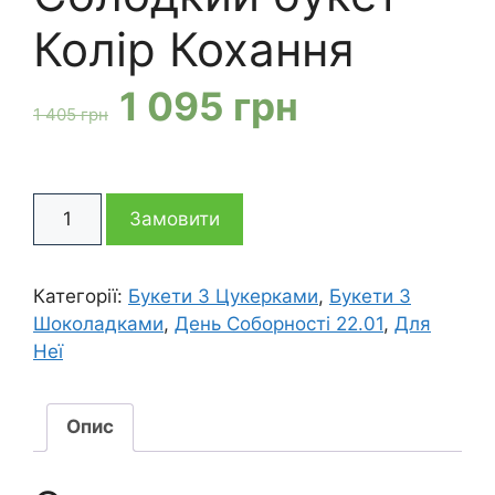
Колір Кохання
Оригінальна
Поточна
1 095
грн
1 405
грн
ціна:
ціна:
Солодкий
1
1
Замовити
букет
Колір
405 грн
095 грн
Кохання
Категорії:
Букети З Цукерками
,
Букети З
кількість
Шоколадками
,
День Соборності 22.01
,
Для
Неї
Опис