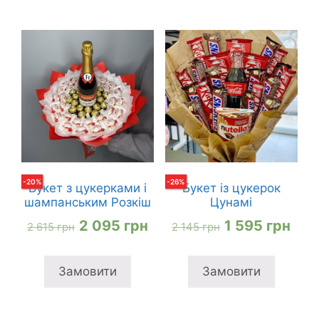
-
20
%
-
26
%
Букет з цукерками і
Букет із цукерок
шампанським Розкіш
Цунамі
Оригінальна
Поточна
Оригінальна
Пот
2 095
грн
1 595
грн
2 615
грн
2 145
грн
ціна:
ціна:
ціна:
ціна
2
2
2
1
Замовити
Замовити
615 грн
095 грн
145 грн
595