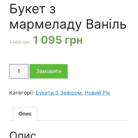
Букет з
мармеладу Ваніль
Оригінальна
Поточна
1 095
грн
1 565
грн
ціна:
ціна:
Букет
1
1
Замовити
з
мармеладу
565 грн
095 грн
Ваніль
Категорії:
Букети З Зефіром
,
Новий Рік
кількість
Опис
Опис