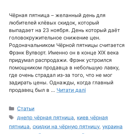
Чёрная пятница – желанный день для
любителей клёвых скидок, который
выпадает на 23 ноября. День который даёт
головокружительное снижение цен.
Родоначальником Чёрной пятницы считается
Фрэнк Вулворт. Именно он в конце XIX века
придумал распродажи. Фрэнк устроился
помощником продавца в небольшую лавку,
где очень страдал из-за того, что не мог
задирать цены. Однажды, когда главный
продавец был в …
Читати далі
Категорії
Статьи
Позначки
днепр чёрная пятница
,
киев чёрная
пятница
,
скидки на чёрную пятницу
,
украина