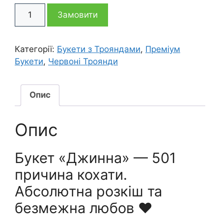
501
46
39
Замовити
троянда
букет
795 грн
995 грн
Джинна
Категорії:
Букети з Трояндами
,
Преміум
кількість
Букети
,
Червоні Троянди
Опис
Опис
Букет «Джинна» — 501
причина кохати.
Абсолютна розкіш та
безмежна любов ❤️