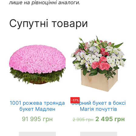
лише на рівноцінні аналоги.
Супутні товари
-
17
%
1001 рожева троянда
Збірний букет в боксі
букет Мадлен
Магія почуттів
Оригінальна
Пот
91 995
грн
2 495
грн
2 995
грн
ціна:
ціна