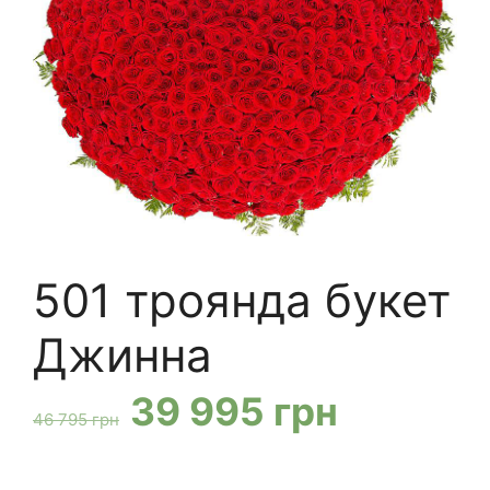
501 троянда букет
Джинна
Оригінальна
Поточн
39 995
грн
46 795
грн
ціна:
ціна: