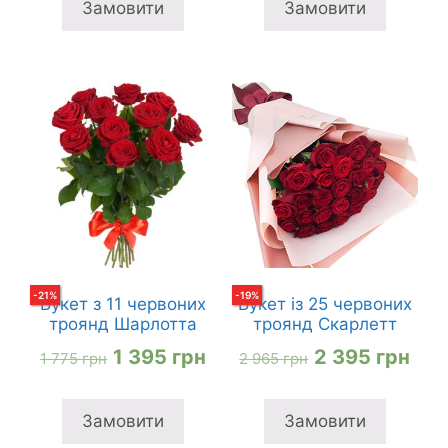
2
2
Замовити
Замовити
995 грн
495
-
21
%
-
19
%
Букет з 11 червоних
Букет із 25 червоних
троянд Шарлотта
троянд Скарлетт
Оригінальна
Поточна
Оригінальна
Пот
1 395
грн
2 395
грн
1 775
грн
2 965
грн
ціна:
ціна:
ціна:
ціна
1
1
2
2
Замовити
Замовити
775 грн
395 грн
965 грн
395