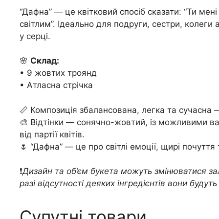
“Дафна” — це квітковий спосіб сказати: “Ти мені
світлим”. Ідеально для подруги, сестри, колеги
у серці.
🌸
Склад:
• 9 жовтих троянд
• Атласна стрічка
📏 Композиція збалансована, легка та сучасна 
🎨 Відтінки — сонячно-жовтий, із можливими в
від партії квітів.
🌷 “Дафна” — це про світлі емоції, щирі почуття
❗️
Дизайн та об’єм букета можуть змінюватися зал
разі відсутності деяких інгредієнтів вони будуть 
Супутні товари