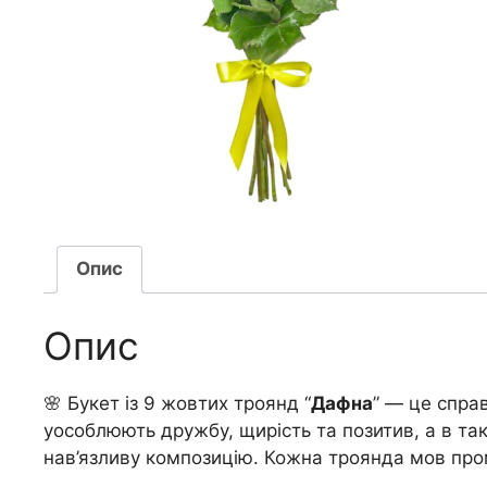
Опис
Опис
🌸 Букет із 9 жовтих троянд “
Дафна
” — це спра
уособлюють дружбу, щирість та позитив, а в так
нав’язливу композицію. Кожна троянда мов промі