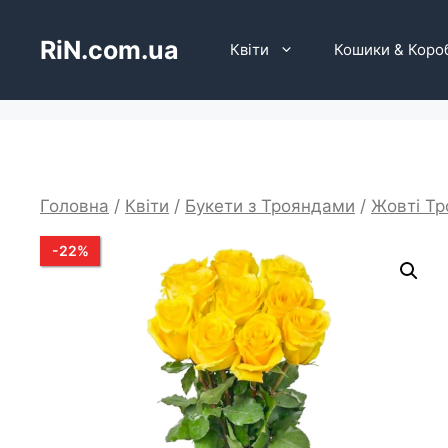
Перейти
до
RiN.com.ua
Квіти
Кошики & Коро
вмісту
Головна
/
Квіти
/
Букети з Трояндами
/
Жовті Тр
-
22
%