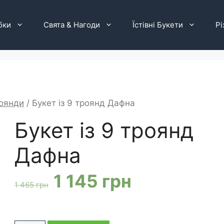
бки
Свята & Нагоди
Їстівні Букети
Рі
оянди
/ Букет із 9 троянд Дафна
Букет із 9 троянд
Дафна
Оригінальна
Поточна
1 145
грн
1 465
грн
ціна:
ціна: