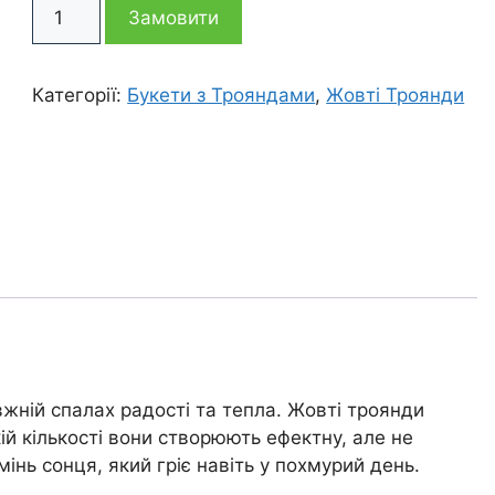
Букет
1
1
Замовити
із
9
465 грн
145 грн
троянд
Категорії:
Букети з Трояндами
,
Жовті Троянди
Дафна
кількість
вжній спалах радості та тепла. Жовті троянди
ій кількості вони створюють ефектну, але не
нь сонця, який гріє навіть у похмурий день.