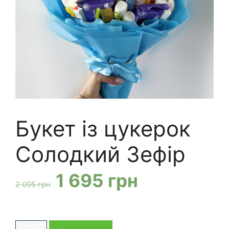
Букет із цукерок
Солодкий Зефір
Оригінальна
Поточна
1 695
грн
2 095
грн
ціна:
ціна:
Букет