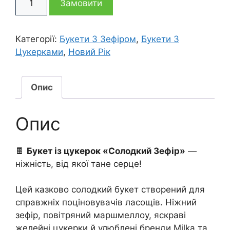
2
1
Замовити
із
цукерок
095 грн
695 грн
Солодкий
Категорії:
Букети З Зефіром
,
Букети З
Зефір
Цукерками
,
Новий Рік
кількість
Опис
Опис
🍫
Букет із цукерок «Солодкий Зефір»
—
ніжність, від якої тане серце!
Цей казково солодкий букет створений для
справжніх поціновувачів ласощів. Ніжний
зефір, повітряний маршмеллоу, яскраві
желейні цукерки й улюблені бренди Milka та