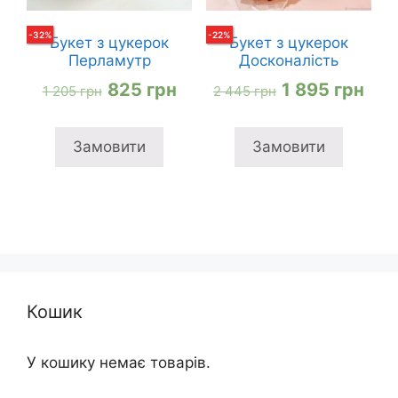
-
32
%
-
22
%
Букет з цукерок
Букет з цукерок
Перламутр
Досконалість
Оригінальна
Поточна
Оригінальна
Пот
825
грн
1 895
грн
1 205
грн
2 445
грн
ціна:
ціна:
ціна:
ціна
1
825 грн
2
1
Замовити
Замовити
205 грн
445 грн
895
Кошик
У кошику немає товарів.