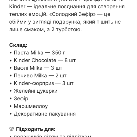
Kinder — ідеальне поєднання для створення
теплих емоцій. «Солодкий Зефір» — це
обійми у вигляді подарунка, який тішить не
лише смаком, а й турботою.
Склад:
• Паста Milka — 350 г
• Kinder Chocolate — 8 шт
• Вафлі Milka — 3 шт
• Печиво Milka — 2 шт
• Kinder-сюрприз — 3 шт
• Желейні цукерки
• Зефір
• Маршмеллоу
• Декоративне пакування
🌸
Підходить для:
• подарунків дітям та підліткам