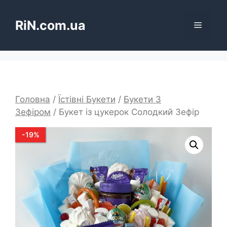
Перейти
до
RiN.com.ua
Меню
вмісту
Головна
/
Їстівні Букети
/
Букети З
Зефіром
/ Букет із цукерок Солодкий Зефір
-
19
%