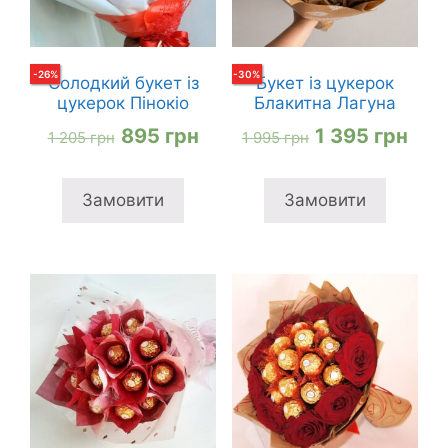
-
26
%
-
30
%
Солодкий букет із
Букет із цукерок
цукерок Пінокіо
Блакитна Лагуна
Оригінальна
Поточна
Оригінальна
Пот
895
грн
1 395
грн
1 205
грн
1 995
грн
ціна:
ціна:
ціна:
ціна
1
895 грн
1
1
Замовити
Замовити
205 грн
995 грн
395