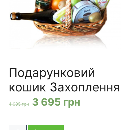
Подарунковий
кошик Захоплення
Оригінальна
Поточна
3 695
грн
4 995
грн
ціна:
ціна:
Подарунковий