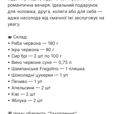
романтична вечеря. Ідеальний подарунок
для чоловіка, друга, колеги або для себе —
адже насолода від смачної їжі заслуговує на
увагу.
🍣 Склад:
• Риба червона — 180 г
• Ікра червона — 80 г
• Сир брі — 2 шт по 100 г
• Вино червоне сухе — 0,75 л
• Шампанське Fragolino — 1 пляшка
• Шоколадні цукерки — 1 уп
• Печиво — 1 уп
• Апельсини — 2 шт
• Ківі — 2 шт
• Яблука — 2 шт
🎁 Чому обирають “Захоплення”: