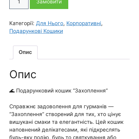
4
3
Замовити
кошик
Захоплення
995 грн
695 грн
кількість
Категорії:
Для Нього
,
Корпоративні
,
Подарункові Кошики
Опис
Опис
🌊 Подарунковий кошик “Захоплення”
Справжнє задоволення для гурманів —
“Захоплення” створений для тих, хто цінує
вишукані смаки та елегантність. Цей кошик
наповнений делікатесами, які підкреслять
будь-яку подію, будь то святкування або