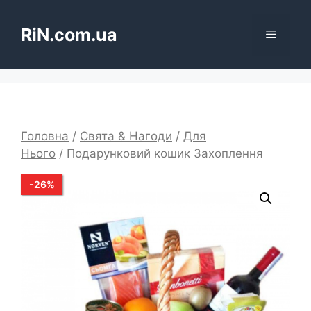
Перейти
до
RiN.com.ua
Меню
вмісту
Головна
/
Свята & Нагоди
/
Для
Нього
/ Подарунковий кошик Захоплення
-
26
%