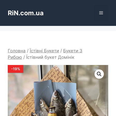
Перейти
до
RiN.com.ua
Меню
вмісту
Головна
/
Їстівні Букети
/
Букети З
Рибою
/ Їстівний букет Домінік
-
19
%