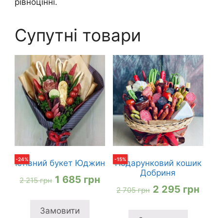
рівноцінні.
Супутні товари
-
24
%
-
15
%
Їстівний букет Юджин
Подарунковий кошик
Добриня
Оригінальна
Поточна
1 685
грн
2 215
грн
Оригінальна
Пот
2 295
грн
2 705
грн
ціна:
ціна:
ціна:
ціна
2
1
Замовити
2
2