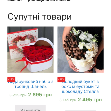
Супутні товари
-
18
%
-
21
%
Подарунковий набір з
Солодкий букет в
троянд Шанель
бокс із еустоми та
шоколаду Стелла
Оригінальна
Поточна
2 695
грн
3 295
грн
Оригінальна
Пот
2 495
грн
3 145
грн
ціна:
ціна:
ціна:
ціна
3
2
Замовити