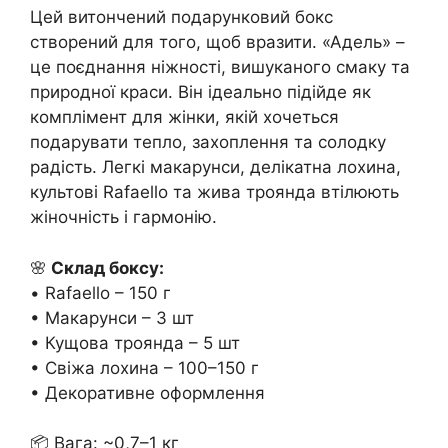
Цей витончений подарунковий бокс
створений для того, щоб вразити. «Адель» –
це поєднання ніжності, вишуканого смаку та
природної краси. Він ідеально підійде як
комплімент для жінки, якій хочеться
подарувати тепло, захоплення та солодку
радість. Легкі макарунси, делікатна лохина,
культові Rafaello та жива троянда втілюють
жіночність і гармонію.
🌸
Склад боксу:
• Rafaello – 150 г
• Макарунси – 3 шт
• Кущова троянда – 5 шт
• Свіжа лохина – 100–150 г
• Декоративне оформлення
📦 Вага: ~0,7–1 кг