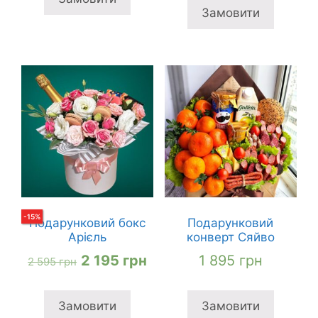
3
2
Замовити
295 грн
695 грн
145 грн
495
-
15
%
Подарунковий бокс
Подарунковий
Арієль
конверт Сяйво
Оригінальна
Поточна
2 195
грн
1 895
грн
2 595
грн
ціна:
ціна:
2
2
Замовити
Замовити