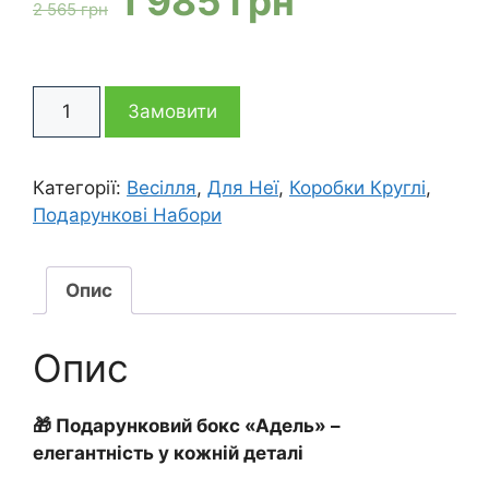
1 985
грн
2 565
грн
ціна:
ціна:
Подарунковий
2
1
Замовити
бокс
Адель
565 грн
985 грн
кількість
Категорії:
Весілля
,
Для Неї
,
Коробки Круглі
,
Подарункові Набори
Опис
Опис
🎁 Подарунковий бокс «Адель» –
елегантність у кожній деталі