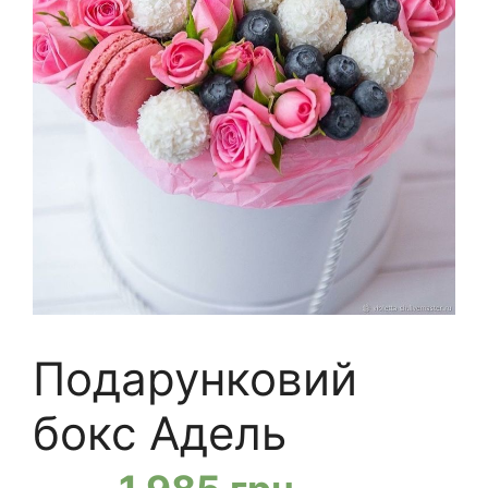
Подарунковий
бокс Адель
Оригінальна
Поточна