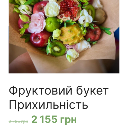
Фруктовий букет
Прихильність
Оригінальна
Поточна
2 155
грн
2 785
грн