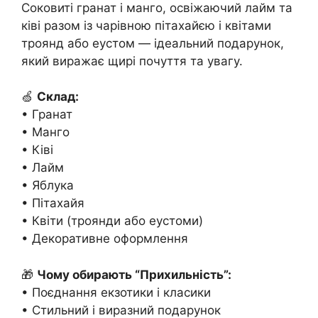
Соковиті гранат і манго, освіжаючий лайм та
ківі разом із чарівною пітахайєю і квітами
троянд або еустом — ідеальний подарунок,
який виражає щирі почуття та увагу.
🍏
Склад:
• Гранат
• Манго
• Ківі
• Лайм
• Яблука
• Пітахайя
• Квіти (троянди або еустоми)
• Декоративне оформлення
🎁
Чому обирають “Прихильність”:
• Поєднання екзотики і класики
• Стильний і виразний подарунок