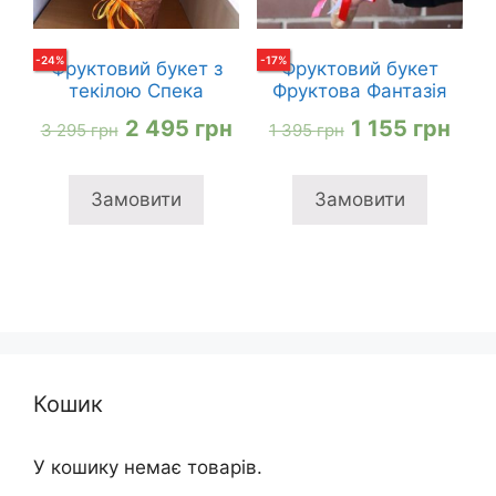
-
24
%
-
17
%
Фруктовий букет з
Фруктовий букет
текілою Спека
Фруктова Фантазія
Оригінальна
Поточна
Оригінальна
Пот
2 495
грн
1 155
грн
3 295
грн
1 395
грн
ціна:
ціна:
ціна:
ціна
3
2
1
1
Замовити
Замовити
295 грн
495 грн
395 грн
155 
Кошик
У кошику немає товарів.