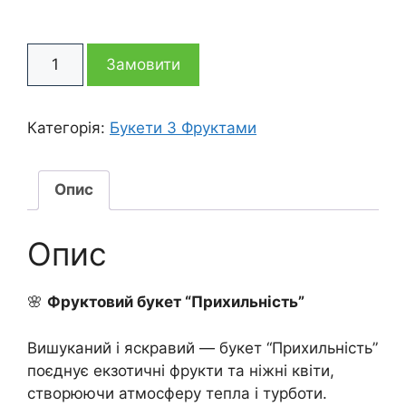
ціна:
ціна:
Фруктовий
2
2
Замовити
букет
Прихильність
785 грн
155 грн
кількість
Категорія:
Букети З Фруктами
Опис
Опис
🌸
Фруктовий букет “Прихильність”
Вишуканий і яскравий — букет “Прихильність”
поєднує екзотичні фрукти та ніжні квіти,
створюючи атмосферу тепла і турботи.