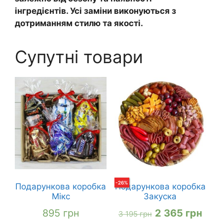
інгредієнтів. Усі заміни виконуються з
дотриманням стилю та якості.
Супутні товари
-
26
%
Подарункова коробка
Подарункова коробка
Мікс
Закуска
Оригінальна
Пот
895
грн
2 365
грн
3 195
грн