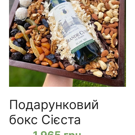
Подарунковий
бокс Сієста
Оригінальна
Поточна
1 965
грн