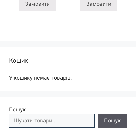
3
2
Замовити
Замовити
445 грн
395
Кошик
У кошику немає товарів.
Пошук
Пошук