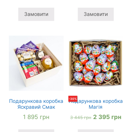
ціна:
ціна
3
2
Замовити
Замовити
195 грн
365
-
30
%
Подарункова коробка
Подарункова коробка
Яскравий Смак
Магія
Оригінальна
Пот
1 895
грн
2 395
грн
3 445
грн
ціна:
цін