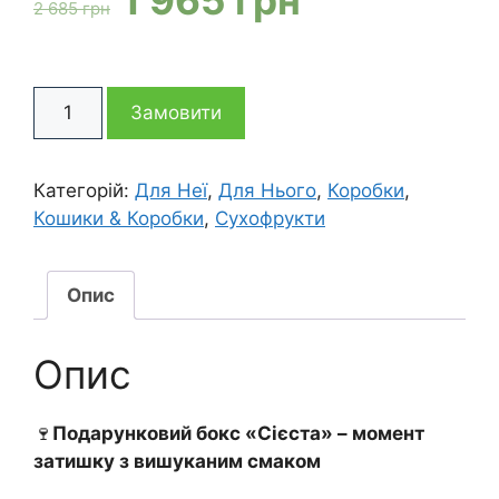
2 685
грн
ціна:
ціна:
Подарунковий
2
1
Замовити
бокс
Сієста
685 грн
965 грн
кількість
Категорій:
Для Неї
,
Для Нього
,
Коробки
,
Кошики & Коробки
,
Сухофрукти
Опис
Опис
🍷
Подарунковий бокс «Сієста» – момент
затишку з вишуканим смаком